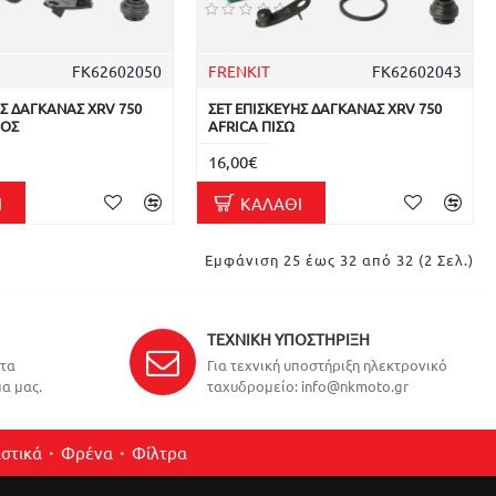
FK62602050
FRENKIT
FK62602043
ΗΣ ΔΑΓΚΑΝΑΣ XRV 750
ΣΕΤ ΕΠΙΣΚΕΥΗΣ ΔΑΓΚΑΝΑΣ XRV 750
ΡΟΣ
AFRICA ΠΙΣΩ
16,00€
Ι
ΚΑΛΆΘΙ
Εμφάνιση 25 έως 32 από 32 (2 Σελ.)
ΤΕΧΝΙΚΉ ΥΠΟΣΤΉΡΙΞΗ
ντα
Για τεχνική υποστήριξη ηλεκτρονικό
α μας.
ταχυδρομείο: info@nkmoto.gr
στικά
Φρένα
Φίλτρα