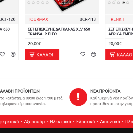
BCF-120
TOURMAX
BCR-113
FRENKIT
V 650
ΣΕΤ ΕΠΙΣΚΕΥΗΣ ΔΑΓΚΑΝΑΣ XLV 650
ΣΕΤ ΕΠΙΣΚΕΥ
TRANSALP ΠΙΣΩ
AFRICA ΕΜΠ
20,00€
20,00€
ΚΑΛΆΘΙ
ΚΑΛΆΘ
ΑΛΑΒΉ ΠΡΟΪΌΝΤΩΝ
ΝΈΑ ΠΡΟΪΌΝΤΑ
το κατάστημα 09:00 έως 17:00 μετά
Καθημερινά νέα προϊό
τηλεφωνική επικοινωνία.
προστίθενται στην γκάμ
ιφερειακά
Αξεσουάρ
Ηλεκτρικά
Ελαστικά
Λιπαντικά
Πλα