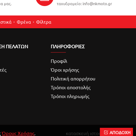
α μας.
ταχυδρομείο: info@nkmoto.gr
στικά
Φρένα
Φίλτρα
ΣΗ ΠΕΛΑΤΩΝ
ΠΛΗΡΟΦΟΡΙΕΣ
Προφίλ
τές
Όροι χρήσης
Πολιτική απορρήτου
Τρόποι αποστολής
Τρόποι πληρωμής
ΑΠΟΔΟΧΗ
ς
Όρους Χρήσης
.
κατασκευή ιστοσελίδας
Reweb