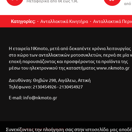
Μεταφορικά από 6€ έως 13€.
από 
Κατηγορίες:
Ανταλλακτικά Κινητήρα
Ανταλλακτικά Περ
Η εταιρεία NKmoto, μετά από δεκαπέντε χρόνια λειτουργίας
στο χώρο των ανταλλακτικών μοτοσυκλετών, περνά σε μία 
εποχή παρουσιάζοντας και προσφέροντας τα προϊόντα της
μέσω του ηλεκτρονικού της καταστήματος www.nkmoto.gr
Διευθύνση: Θηβών 298, Αιγάλεω, Αττική
Τηλέφωνο: 2130454926 - 2130454927
E-mail: info@nkmoto.gr
Συνεχίζοντας την πλοήγηση σας στην ιστοσελίδα μας αποδέ
©2025
ΑΝΤΑΛΛΑΚΤΙΚΑ ΜΟΤΟ
ΝΚΜΟΤΟ