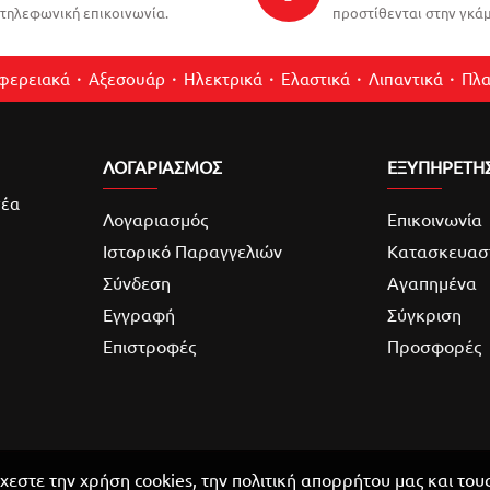
τηλεφωνική επικοινωνία.
προστίθενται στην γκάμ
ιφερειακά
Αξεσουάρ
Ηλεκτρικά
Ελαστικά
Λιπαντικά
Πλα
ΛΟΓΑΡΙΑΣΜΌΣ
ΕΞΥΠΗΡΕΤΗ
νέα
Λογαριασμός
Επικοινωνία
Ιστορικό Παραγγελιών
Κατασκευασ
Σύνδεση
Αγαπημένα
Εγγραφή
Σύγκριση
Επιστροφές
Προσφορές
χεστε την χρήση cookies, την πολιτική απορρήτου μας και του