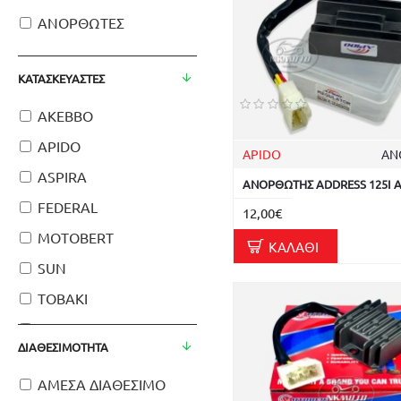
ΑΝΟΡΘΩΤΕΣ
ΚΑΤΑΣΚΕΥΑΣΤΈΣ
AKEBBO
APIDO
APIDO
ΑΝ
ASPIRA
ΑΝΟΡΘΩΤΗΣ ADDRESS 125I 
FEDERAL
12,00€
MOTOBERT
ΚΑΛΆΘΙ
SUN
TOBAKI
HONDA
ΔΙΑΘΕΣΙΜΌΤΗΤΑ
KAWASAKI
ΑΜΕΣΑ ΔΙΑΘΕΣΙΜΟ
YAMAHA