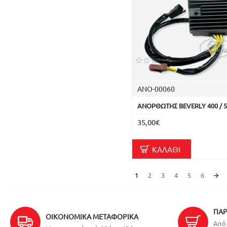
ΑΝΟ-00060
ΑΝΟΡΘΩΤΗΣ BEVERLY 400 / 5
35,00€
ΚΑΛΆΘΙ
1
2
3
4
5
6
ΠΑΡ
ΟΙΚΟΝΟΜΙΚΆ ΜΕΤΑΦΟΡΙΚΆ
Από 