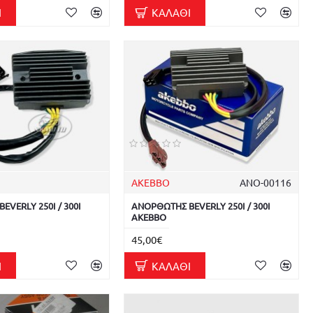
Ι
ΚΑΛΆΘΙ
AKEBBO
ΑΝΟ-00116
VERLY 250I / 300I
ΑΝΟΡΘΩΤΗΣ BEVERLY 250I / 300I
AKEBBO
45,00€
Ι
ΚΑΛΆΘΙ