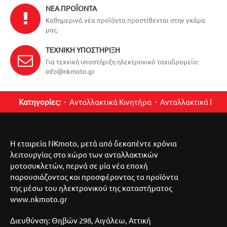
ΝΈΑ ΠΡΟΪΌΝΤΑ
Καθημερινά νέα προϊόντα προστίθενται στην γκάμα
μας.
ΤΕΧΝΙΚΉ ΥΠΟΣΤΉΡΙΞΗ
Για τεχνική υποστήριξη ηλεκτρονικό ταχυδρομείο:
info@nkmoto.gr
Κατηγορίες:
Ανταλλακτικά Κινητήρα
Ανταλλακτικά Περ
Η εταιρεία NKmoto, μετά από δεκαπέντε χρόνια
λειτουργίας στο χώρο των ανταλλακτικών
μοτοσυκλετών, περνά σε μία νέα εποχή
παρουσιάζοντας και προσφέροντας τα προϊόντα
της μέσω του ηλεκτρονικού της καταστήματος
www.nkmoto.gr
Διευθύνση: Θηβών 298, Αιγάλεω, Αττική