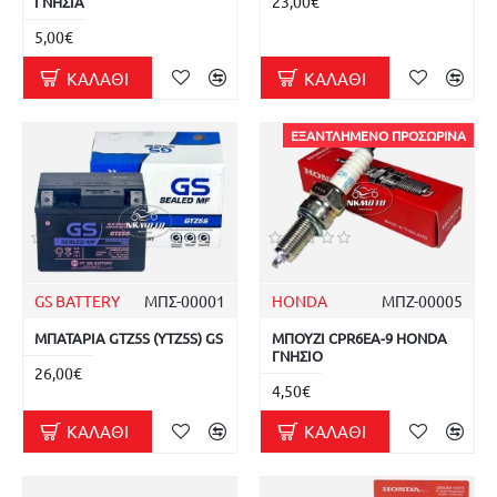
23,00€
ΓΝΗΣΙΑ
5,00€
ΚΑΛΆΘΙ
ΚΑΛΆΘΙ
ΕΞΑΝΤΛΗΜΈΝΟ ΠΡΟΣΩΡΙΝΆ
GS BATTERY
ΜΠΣ-00001
HONDA
ΜΠΖ-00005
ΜΠΑΤΑΡΙΑ GTZ5S (YTZ5S) GS
ΜΠΟΥΖΙ CPR6EA-9 HONDA
ΓΝΗΣΙΟ
26,00€
4,50€
ΚΑΛΆΘΙ
ΚΑΛΆΘΙ