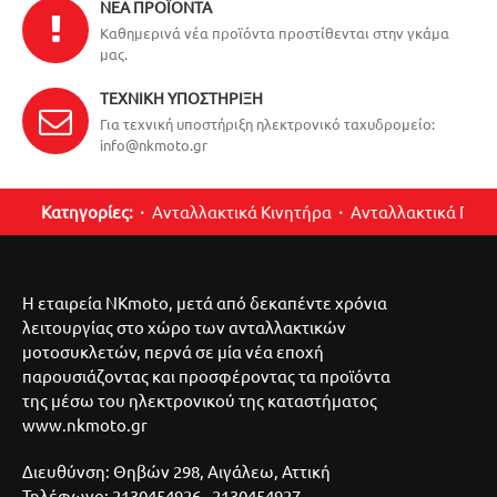
ΝΈΑ ΠΡΟΪΌΝΤΑ
Καθημερινά νέα προϊόντα προστίθενται στην γκάμα
μας.
ΤΕΧΝΙΚΉ ΥΠΟΣΤΉΡΙΞΗ
Για τεχνική υποστήριξη ηλεκτρονικό ταχυδρομείο:
info@nkmoto.gr
Κατηγορίες:
Ανταλλακτικά Κινητήρα
Ανταλλακτικά Περ
Η εταιρεία NKmoto, μετά από δεκαπέντε χρόνια
λειτουργίας στο χώρο των ανταλλακτικών
μοτοσυκλετών, περνά σε μία νέα εποχή
παρουσιάζοντας και προσφέροντας τα προϊόντα
της μέσω του ηλεκτρονικού της καταστήματος
www.nkmoto.gr
Διευθύνση: Θηβών 298, Αιγάλεω, Αττική
Τηλέφωνο: 2130454926 - 2130454927