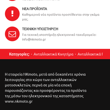
ΝΈΑ ΠΡΟΪΌΝΤΑ
Καθημερινά νέα προϊόντα προστίθενται στην γκάμα
μας.
ΤΕΧΝΙΚΉ ΥΠΟΣΤΉΡΙΞΗ
Για τεχνική υποστήριξη ηλεκτρονικό ταχυδρομείο:
info@nkmoto.gr
Κατηγορίες:
Ανταλλακτικά Κινητήρα
Ανταλλακτικά Περ
Η εταιρεία NKmoto, μετά από δεκαπέντε χρόνια
λειτουργίας στο χώρο των ανταλλακτικών
μοτοσυκλετών, περνά σε μία νέα εποχή
παρουσιάζοντας και προσφέροντας τα προϊόντα
της μέσω του ηλεκτρονικού της καταστήματος
www.nkmoto.gr