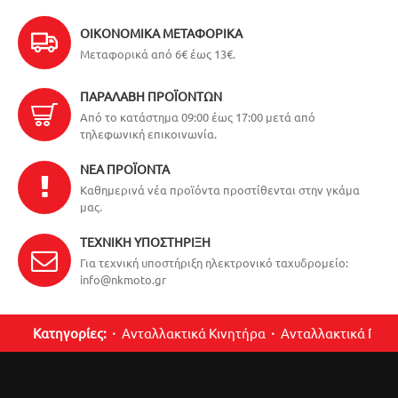
ΟΙΚΟΝΟΜΙΚΆ ΜΕΤΑΦΟΡΙΚΆ
Μεταφορικά από 6€ έως 13€.
ΠΑΡΑΛΑΒΉ ΠΡΟΪΌΝΤΩΝ
Από το κατάστημα 09:00 έως 17:00 μετά από
τηλεφωνική επικοινωνία.
ΝΈΑ ΠΡΟΪΌΝΤΑ
Καθημερινά νέα προϊόντα προστίθενται στην γκάμα
μας.
ΤΕΧΝΙΚΉ ΥΠΟΣΤΉΡΙΞΗ
Για τεχνική υποστήριξη ηλεκτρονικό ταχυδρομείο:
info@nkmoto.gr
Κατηγορίες:
Ανταλλακτικά Κινητήρα
Ανταλλακτικά Περ