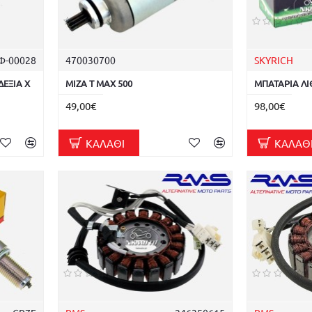
Φ-00028
470030700
SKYRICH
ΔΕΞΙΑ X
ΜΙΖΑ T MAX 500
ΜΠΑΤΑΡΙΑ ΛΙ
49,00€
98,00€
ΚΑΛΆΘΙ
ΚΑΛΆΘ