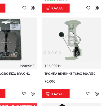
Ι
ΚΑΛΆΘΙ
49909040
ΤΡΒ-00041
AX 500 ΠΙΣΩ BRAKING
ΤΡΟΜΠΑ ΒΕΝΖΙΝΗΣ T MAX 500 / 530
70,00€
Ι
ΚΑΛΆΘΙ