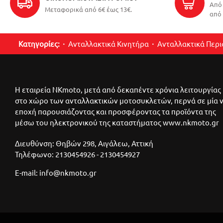
Από 
Μεταφορικά από 6€ έως 13€.
από 
Κατηγορίες:
Ανταλλακτικά Κινητήρα
Ανταλλακτικά Περ
Η εταιρεία NKmoto, μετά από δεκαπέντε χρόνια λειτουργίας
στο χώρο των ανταλλακτικών μοτοσυκλετών, περνά σε μία 
εποχή παρουσιάζοντας και προσφέροντας τα προϊόντα της
μέσω του ηλεκτρονικού της καταστήματος www.nkmoto.gr
Διευθύνση: Θηβών 298, Αιγάλεω, Αττική
Τηλέφωνο: 2130454926 - 2130454927
E-mail: info@nkmoto.gr