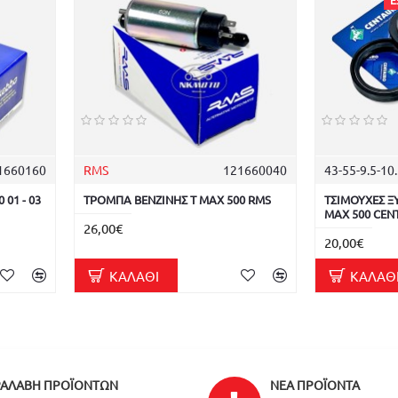
Ε
1660160
RMS
121660040
43-55-9.5-10
01 - 03
ΤΡΟΜΠΑ ΒΕΝΖΙΝΗΣ T MAX 500 RMS
ΤΣΙΜΟΥΧΕΣ Ξ
MAX 500 CE
26,00€
20,00€
ΚΑΛΆΘΙ
ΚΑΛΆΘ
ΑΛΑΒΉ ΠΡΟΪΌΝΤΩΝ
ΝΈΑ ΠΡΟΪΌΝΤΑ