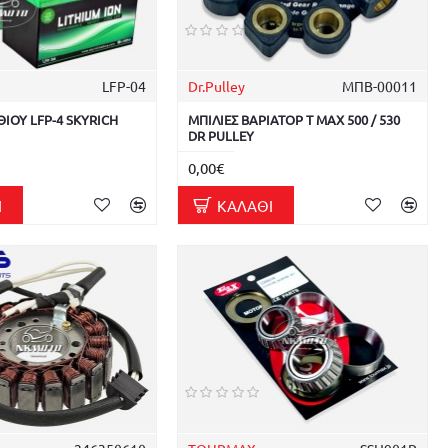
LFP-04
Dr.Pulley
ΜΠΒ-00011
ΘΙΟΥ LFP-4 SKYRICH
ΜΠΙΛΙΕΣ ΒΑΡΙΑΤΟΡ T MAX 500 / 530
DR PULLEY
0,00€
Ι
ΚΑΛΆΘΙ