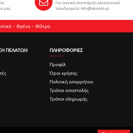
ντα
Για τεχνική υποστήριξη ηλεκτρονικό
α μας.
ταχυδρομείο: info@nkmoto.gr
στικά
Φρένα
Φίλτρα
ΣΗ ΠΕΛΑΤΩΝ
ΠΛΗΡΟΦΟΡΙΕΣ
Προφίλ
τές
Όροι χρήσης
Πολιτική απορρήτου
Τρόποι αποστολής
Τρόποι πληρωμής