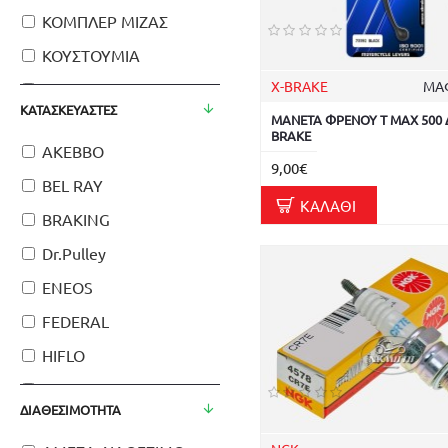
ΚΟΜΠΛΕΡ ΜΙΖΑΣ
ΚΟΥΣΤΟΥΜΙΑ
X-BRAKE
ΜΑ
ΛΑΜΠΕΣ
ΚΑΤΑΣΚΕΥΑΣΤΈΣ
ΜΑΝΕΤΑ ΦΡΕΝΟΥ T MAX 500 
ΛΙΠΑΝΤΙΚΑ
BRAKE
AKEBBO
ΜΑΝΕΤΕΣ
9,00€
BEL RAY
ΜΙΖΕΣ
ΚΑΛΆΘΙ
BRAKING
ΜΠΑΤΑΡΙΕΣ
Dr.Pulley
ΜΠΙΛΙΕΣ
ENEOS
ΜΠΟΥΖΙ
FEDERAL
ΝΤΙΖΕΣ
HIFLO
ΠΗΝΙΟΦΟΡΟΙ
NGK
ΠΛΑΣΤΙΚΑ
ΔΙΑΘΕΣΙΜΌΤΗΤΑ
OXFORD
ΡΟΥΛΕΜΑΝ