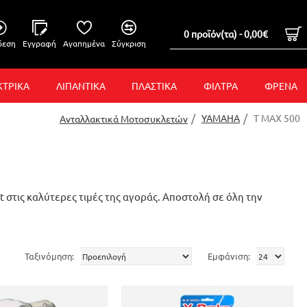
0 προϊόν(τα) - 0,00€
δεση
Εγγραφή
Αγαπημένα
Σύγκριση
ΚΤΡΙΚΑ
ΛΙΠΑΝΤΙΚΑ
ΠΛΑΣΤΙΚΑ
ΦΙΛΤΡΑ
ΦΡΕΝΑ
YAMAHA
T MAX 500
Ανταλλακτικά Μοτοσυκλετών
t στις καλύτερες τιμές της αγοράς. Αποστολή σε όλη την
Ταξινόμηση:
Εμφάνιση: