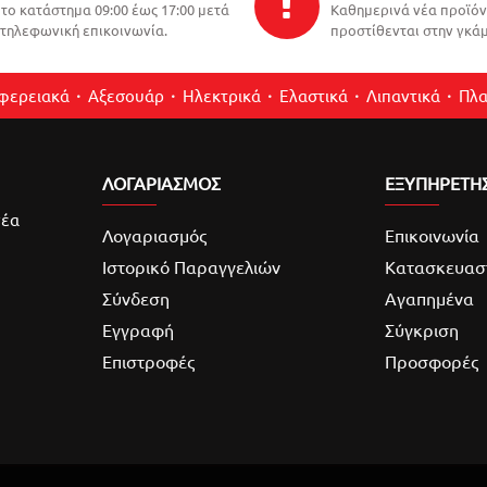
το κατάστημα 09:00 έως 17:00 μετά
Καθημερινά νέα προϊό
τηλεφωνική επικοινωνία.
προστίθενται στην γκάμ
ιφερειακά
Αξεσουάρ
Ηλεκτρικά
Ελαστικά
Λιπαντικά
Πλα
ΛΟΓΑΡΙΑΣΜΌΣ
ΕΞΥΠΗΡΕΤΗ
νέα
Λογαριασμός
Επικοινωνία
Ιστορικό Παραγγελιών
Κατασκευασ
Σύνδεση
Αγαπημένα
Εγγραφή
Σύγκριση
Επιστροφές
Προσφορές