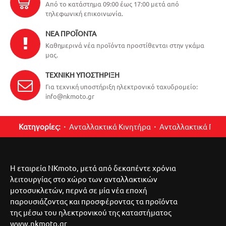
Από το κατάστημα 09:00 έως 17:00 μετά από
τηλεφωνική επικοινωνία.
ΝΈΑ ΠΡΟΪΌΝΤΑ
Καθημερινά νέα προϊόντα προστίθενται στην γκάμα
μας.
ΤΕΧΝΙΚΉ ΥΠΟΣΤΉΡΙΞΗ
Για τεχνική υποστήριξη ηλεκτρονικό ταχυδρομείο:
info@nkmoto.gr
Κατηγορίες:
Ανταλλακτικά Κινητήρα
Ανταλλακτικά Περ
Η εταιρεία NKmoto, μετά από δεκαπέντε χρόνια
λειτουργίας στο χώρο των ανταλλακτικών
μοτοσυκλετών, περνά σε μία νέα εποχή
παρουσιάζοντας και προσφέροντας τα προϊόντα
της μέσω του ηλεκτρονικού της καταστήματος
www.nkmoto.gr