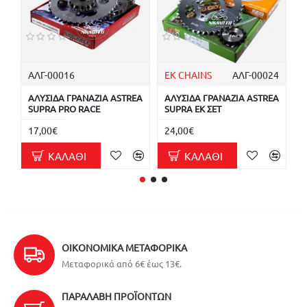
ΑΛΓ-00016
EK CHAINS
ΑΛΓ-00024
Τ
ΑΛΥΣΙΔΑ ΓΡΑΝΑΖΙΑ ASTREA
ΑΛΥΣΙΔΑ ΓΡΑΝΑΖΙΑ ASTREA
Τ
SUPRA PRO RACE
SUPRA EK ΣΕΤ
Ε
17,00€
24,00€
5
ΚΑΛΆΘΙ
ΚΑΛΆΘΙ
ΟΙΚΟΝΟΜΙΚΆ ΜΕΤΑΦΟΡΙΚΆ
Μεταφορικά από 6€ έως 13€.
ΠΑΡΑΛΑΒΉ ΠΡΟΪΌΝΤΩΝ