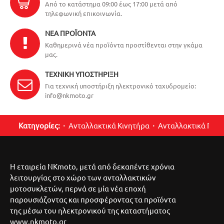
Από το κατάστημα 09:00 έως 17:00 μετά από
τηλεφωνική επικοινωνία.
ΝΈΑ ΠΡΟΪΌΝΤΑ
Καθημερινά νέα προϊόντα προστίθενται στην γκάμα
μας.
ΤΕΧΝΙΚΉ ΥΠΟΣΤΉΡΙΞΗ
Για τεχνική υποστήριξη ηλεκτρονικό ταχυδρομείο:
info@nkmoto.gr
Κατηγορίες:
Ανταλλακτικά Κινητήρα
Ανταλλακτικά Περ
Η εταιρεία NKmoto, μετά από δεκαπέντε χρόνια
λειτουργίας στο χώρο των ανταλλακτικών
μοτοσυκλετών, περνά σε μία νέα εποχή
παρουσιάζοντας και προσφέροντας τα προϊόντα
της μέσω του ηλεκτρονικού της καταστήματος
www.nkmoto.gr