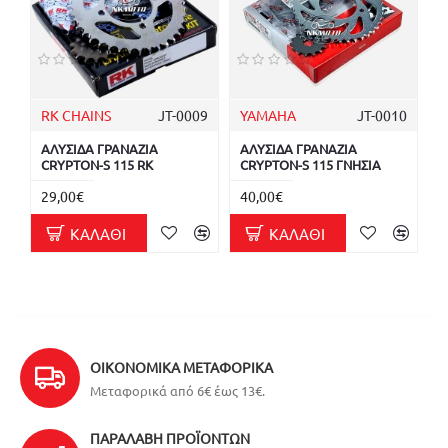
RK CHAINS
JT-0009
YAMAHA
JT-0010
ΑΛΥΣΙΔΑ ΓΡΑΝΑΖΙΑ
ΑΛΥΣΙΔΑ ΓΡΑΝΑΖΙΑ
CRYPTON-S 115 RK
CRYPTON-S 115 ΓΝΗΣΙΑ
29,00€
40,00€
ΚΑΛΆΘΙ
ΚΑΛΆΘΙ
ΟΙΚΟΝΟΜΙΚΆ ΜΕΤΑΦΟΡΙΚΆ
Μεταφορικά από 6€ έως 13€.
ΠΑΡΑΛΑΒΉ ΠΡΟΪΌΝΤΩΝ