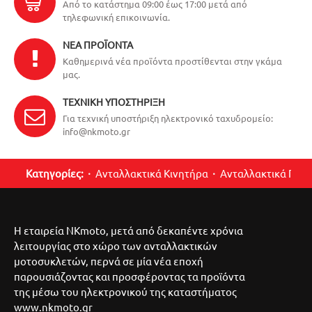
Από το κατάστημα 09:00 έως 17:00 μετά από
τηλεφωνική επικοινωνία.
ΝΈΑ ΠΡΟΪΌΝΤΑ
Καθημερινά νέα προϊόντα προστίθενται στην γκάμα
μας.
ΤΕΧΝΙΚΉ ΥΠΟΣΤΉΡΙΞΗ
Για τεχνική υποστήριξη ηλεκτρονικό ταχυδρομείο:
info@nkmoto.gr
Κατηγορίες:
Ανταλλακτικά Κινητήρα
Ανταλλακτικά Περ
Η εταιρεία NKmoto, μετά από δεκαπέντε χρόνια
λειτουργίας στο χώρο των ανταλλακτικών
μοτοσυκλετών, περνά σε μία νέα εποχή
παρουσιάζοντας και προσφέροντας τα προϊόντα
της μέσω του ηλεκτρονικού της καταστήματος
www.nkmoto.gr