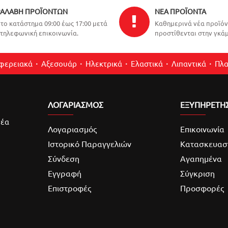
ΑΛΑΒΉ ΠΡΟΪΌΝΤΩΝ
ΝΈΑ ΠΡΟΪΌΝΤΑ
το κατάστημα 09:00 έως 17:00 μετά
Καθημερινά νέα προϊό
τηλεφωνική επικοινωνία.
προστίθενται στην γκάμ
ιφερειακά
Αξεσουάρ
Ηλεκτρικά
Ελαστικά
Λιπαντικά
Πλα
ΛΟΓΑΡΙΑΣΜΌΣ
ΕΞΥΠΗΡΕΤΗ
νέα
Λογαριασμός
Επικοινωνία
Ιστορικό Παραγγελιών
Κατασκευασ
Σύνδεση
Αγαπημένα
Εγγραφή
Σύγκριση
Επιστροφές
Προσφορές