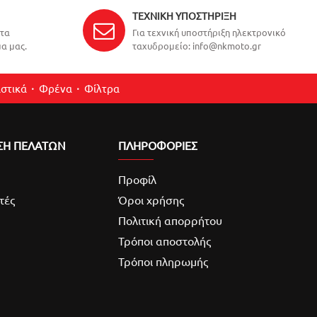
ΤΕΧΝΙΚΉ ΥΠΟΣΤΉΡΙΞΗ
ντα
Για τεχνική υποστήριξη ηλεκτρονικό
α μας.
ταχυδρομείο: info@nkmoto.gr
στικά
Φρένα
Φίλτρα
ΣΗ ΠΕΛΑΤΩΝ
ΠΛΗΡΟΦΟΡΙΕΣ
Προφίλ
τές
Όροι χρήσης
Πολιτική απορρήτου
Τρόποι αποστολής
Τρόποι πληρωμής