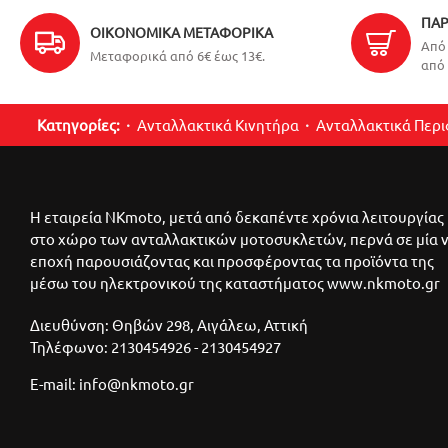
ΠΑΡ
ΟΙΚΟΝΟΜΙΚΆ ΜΕΤΑΦΟΡΙΚΆ
Από 
Μεταφορικά από 6€ έως 13€.
από 
Κατηγορίες:
Ανταλλακτικά Κινητήρα
Ανταλλακτικά Περ
Η εταιρεία NKmoto, μετά από δεκαπέντε χρόνια λειτουργίας
στο χώρο των ανταλλακτικών μοτοσυκλετών, περνά σε μία 
εποχή παρουσιάζοντας και προσφέροντας τα προϊόντα της
μέσω του ηλεκτρονικού της καταστήματος www.nkmoto.gr
Διευθύνση: Θηβών 298, Αιγάλεω, Αττική
Τηλέφωνο: 2130454926 - 2130454927
E-mail: info@nkmoto.gr