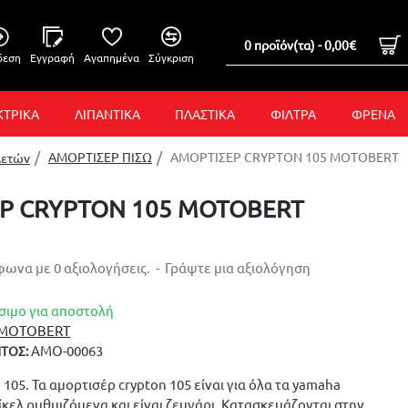
0 προϊόν(τα) - 0,00€
δεση
Εγγραφή
Αγαπημένα
Σύγκριση
ΚΤΡΙΚΑ
ΛΙΠΑΝΤΙΚΑ
ΠΛΑΣΤΙΚΑ
ΦΙΛΤΡΑ
ΦΡΕΝΑ
ΑΜΟΡΤΙΣΕΡ ΠΙΣΩ
ΑΜΟΡΤΙΣΕΡ CRYPTON 105 MOTOBERT
λετών
Ρ CRYPTON 105 MOTOBERT
ωνα με 0 αξιολογήσεις.
-
Γράψτε μια αξιολόγηση
σιμο για αποστολή
MOTOBERT
ΑΜΟ-00063
ΤΟΣ:
105. Τα αμορτισέρ crypton 105 είναι για όλα τα yamaha
νίκελ ρυθμιζόμενα και είναι ζευγάρι. Κατασκευάζονται στην