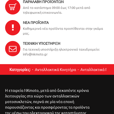
ΠΑΡΑΛΑΒΉ ΠΡΟΪΌΝΤΩΝ
Από το κατάστημα 09:00 έως 17:00 μετά από
τηλεφωνική επικοινωνία.
ΝΈΑ ΠΡΟΪΌΝΤΑ
Καθημερινά νέα προϊόντα προστίθενται στην γκάμα
μας.
ΤΕΧΝΙΚΉ ΥΠΟΣΤΉΡΙΞΗ
Για τεχνική υποστήριξη ηλεκτρονικό ταχυδρομείο:
info@nkmoto.gr
Κατηγορίες:
Ανταλλακτικά Κινητήρα
Ανταλλακτικά Περ
Η εταιρεία NKmoto, μετά από δεκαπέντε χρόνια
λειτουργίας στο χώρο των ανταλλακτικών
μοτοσυκλετών, περνά σε μία νέα εποχή
παρουσιάζοντας και προσφέροντας τα προϊόντα
της μέσω του ηλεκτρονικού της καταστήματος