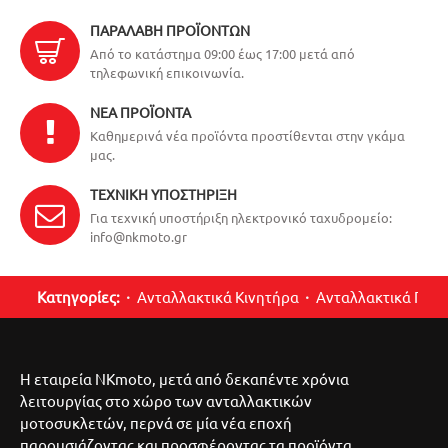
ΠΑΡΑΛΑΒΉ ΠΡΟΪΌΝΤΩΝ
Από το κατάστημα 09:00 έως 17:00 μετά από
τηλεφωνική επικοινωνία.
ΝΈΑ ΠΡΟΪΌΝΤΑ
Καθημερινά νέα προϊόντα προστίθενται στην γκάμα
μας.
ΤΕΧΝΙΚΉ ΥΠΟΣΤΉΡΙΞΗ
Για τεχνική υποστήριξη ηλεκτρονικό ταχυδρομείο:
info@nkmoto.gr
Κατηγορίες:
Ανταλλακτικά Κινητήρα
Ανταλλακτικά Περ
Η εταιρεία NKmoto, μετά από δεκαπέντε χρόνια
λειτουργίας στο χώρο των ανταλλακτικών
μοτοσυκλετών, περνά σε μία νέα εποχή
παρουσιάζοντας και προσφέροντας τα προϊόντα