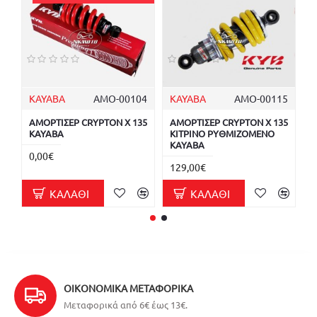
KAYABA
ΑΜΟ-00104
KAYABA
ΑΜΟ-00115
K
ΑΜΟΡΤΙΣΕΡ CRYPTON X 135
ΑΜΟΡΤΙΣΕΡ CRYPTON X 135
Α
KAYABA
ΚΙΤΡΙΝΟ ΡΥΘΜΙΖΟΜΕΝΟ
K
KAYABA
0,00€
9
129,00€
ΚΑΛΆΘΙ
ΚΑΛΆΘΙ
ΟΙΚΟΝΟΜΙΚΆ ΜΕΤΑΦΟΡΙΚΆ
Μεταφορικά από 6€ έως 13€.