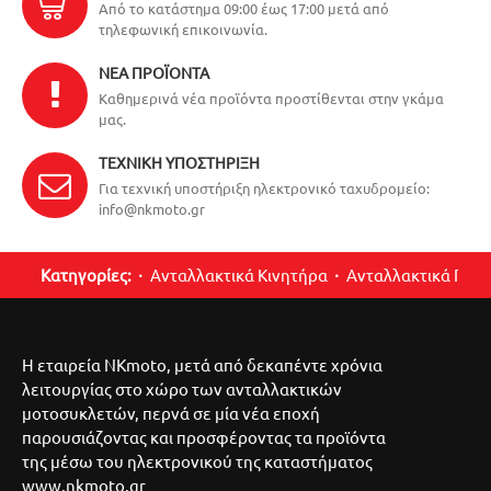
Από το κατάστημα 09:00 έως 17:00 μετά από
τηλεφωνική επικοινωνία.
ΝΈΑ ΠΡΟΪΌΝΤΑ
Καθημερινά νέα προϊόντα προστίθενται στην γκάμα
μας.
ΤΕΧΝΙΚΉ ΥΠΟΣΤΉΡΙΞΗ
Για τεχνική υποστήριξη ηλεκτρονικό ταχυδρομείο:
info@nkmoto.gr
Κατηγορίες:
Ανταλλακτικά Κινητήρα
Ανταλλακτικά Περ
Η εταιρεία NKmoto, μετά από δεκαπέντε χρόνια
λειτουργίας στο χώρο των ανταλλακτικών
μοτοσυκλετών, περνά σε μία νέα εποχή
παρουσιάζοντας και προσφέροντας τα προϊόντα
της μέσω του ηλεκτρονικού της καταστήματος
www.nkmoto.gr