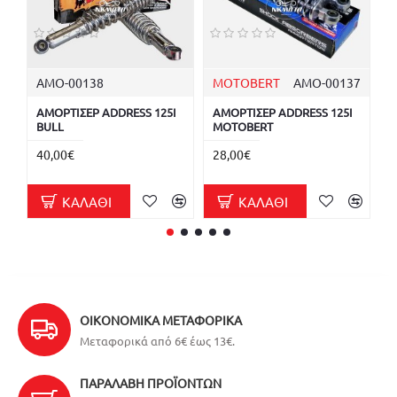
ΑΜΟ-00138
MOTOBERT
ΑΜΟ-00137
ΑΜΟΡΤΙΣΕΡ ADDRESS 125I
ΑΜΟΡΤΙΣΕΡ ADDRESS 125I
Α
BULL
MOTOBERT
Μ
40,00€
28,00€
4
ΚΑΛΆΘΙ
ΚΑΛΆΘΙ
ΟΙΚΟΝΟΜΙΚΆ ΜΕΤΑΦΟΡΙΚΆ
Μεταφορικά από 6€ έως 13€.
ΠΑΡΑΛΑΒΉ ΠΡΟΪΌΝΤΩΝ