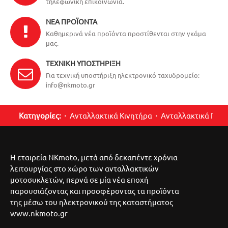
τηλεφωνική επικοινωνία.
ΝΈΑ ΠΡΟΪΌΝΤΑ
Καθημερινά νέα προϊόντα προστίθενται στην γκάμα
μας.
ΤΕΧΝΙΚΉ ΥΠΟΣΤΉΡΙΞΗ
Για τεχνική υποστήριξη ηλεκτρονικό ταχυδρομείο:
info@nkmoto.gr
Κατηγορίες:
Ανταλλακτικά Κινητήρα
Ανταλλακτικά Περ
Η εταιρεία NKmoto, μετά από δεκαπέντε χρόνια
λειτουργίας στο χώρο των ανταλλακτικών
μοτοσυκλετών, περνά σε μία νέα εποχή
παρουσιάζοντας και προσφέροντας τα προϊόντα
της μέσω του ηλεκτρονικού της καταστήματος
www.nkmoto.gr