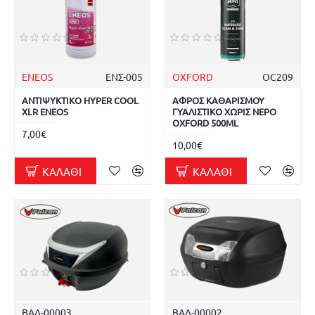
ENEOS
ΕΝΣ-005
OXFORD
OC209
ΑΝΤΙΨΥΚΤΙΚΟ HYPER COOL
ΑΦΡΟΣ ΚΑΘΑΡΙΣΜΟΥ
XLR ENEOS
ΓΥΑΛΙΣΤΙΚΟ ΧΩΡΙΣ ΝΕΡΟ
OXFORD 500ML
7,00€
10,00€
ΚΑΛΆΘΙ
ΚΑΛΆΘΙ
ΒΑΛ-00003
ΒΑΛ-00002