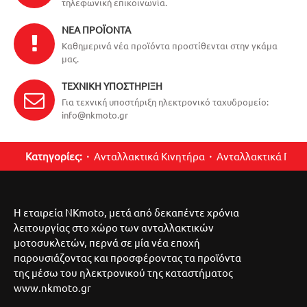
τηλεφωνική επικοινωνία.
ΝΈΑ ΠΡΟΪΌΝΤΑ
Καθημερινά νέα προϊόντα προστίθενται στην γκάμα
μας.
ΤΕΧΝΙΚΉ ΥΠΟΣΤΉΡΙΞΗ
Για τεχνική υποστήριξη ηλεκτρονικό ταχυδρομείο:
info@nkmoto.gr
Κατηγορίες:
Ανταλλακτικά Κινητήρα
Ανταλλακτικά Περ
Η εταιρεία NKmoto, μετά από δεκαπέντε χρόνια
λειτουργίας στο χώρο των ανταλλακτικών
μοτοσυκλετών, περνά σε μία νέα εποχή
παρουσιάζοντας και προσφέροντας τα προϊόντα
της μέσω του ηλεκτρονικού της καταστήματος
www.nkmoto.gr