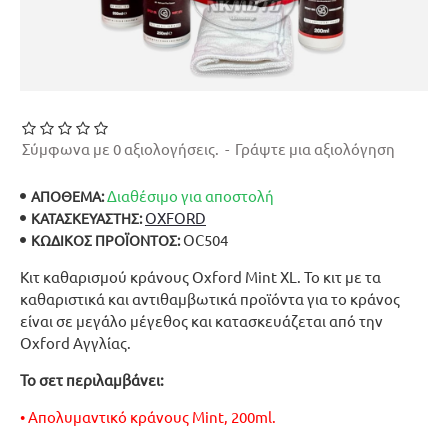
Σύμφωνα με 0 αξιολογήσεις.
-
Γράψτε μια αξιολόγηση
Διαθέσιμο για αποστολή
ΑΠΟΘΕΜΑ:
OXFORD
ΚΑΤΑΣΚΕΥΑΣΤΉΣ:
OC504
ΚΩΔΙΚΌΣ ΠΡΟΪΌΝΤΟΣ:
Κιτ καθαρισμού κράνους Oxford Mint XL. Το κιτ με τα
καθαριστικά και αντιθαμβωτικά προϊόντα για το κράνος
είναι σε μεγάλο μέγεθος και κατασκευάζεται από την
Oxford Αγγλίας.
Το σετ περιλαμβάνει:
• Απολυμαντικό κράνους Mint, 200ml.