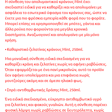
Η σύνθεση του απολυμαντικού κράνους Mint έχει
σχεδιαστεί ειδικά για να καθαρίζει και να απολυμαίνει με
ασφάλεια το εσωτερικό ύφασμα του κράνους σας, ώστε να
έχετε μια πιο φρέσκια εμπειρία κάθε φορά που το φοράτε.
Μπορεί επίσης να χρησιμοποιηθεί σε μπότες, γάντια και
άλλα ρούχα που φοριούνται για μεγάλα χρονικά
διαστήματα. Αναζωογονεί και απολυμαίνει με μία μόνο
χρήση.
• Καθαριστικό ζελατίνας κράνους Mint, 250ml.
Μια μοναδική σύνθεση ειδικά σχεδιασμένη για να
καθαρίζει κράνη και ζελατίνες χωρίς να αφήνει ραβδώσεις.
Όταν εφαρμόζεται με ένα πανί μικροϊνών, αυτό το προϊόν
δεν αφήνει υπολείμματα και μια επιφάνεια χωρίς
μουτζούρες ακόμη και σε άμεσο ηλιακό φως.
• Σπρέι αντιθαμβωτικής δράσης Mint, 250ml.
Ένα ειδικά σχεδιασμένο, εύχρηστο αντιθαμβωτικό υγρό
για ζελατίνες και φακούς γυαλιών. Αυτή η σύνθεση παρέχει
φυσική λάμψη χωρίς ραβδώσεις σε δευτερόλεπτα, χωρίς