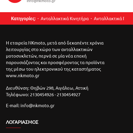
info@nkmoto.gr
Κατηγορίες:
Ανταλλακτικά Κινητήρα
Ανταλλακτικά Περ
Η εταιρεία NKmoto, μετά από δεκαπέντε χρόνια
λειτουργίας στο χώρο των ανταλλακτικών
μοτοσυκλετών, περνά σε μία νέα εποχή
παρουσιάζοντας και προσφέροντας τα προϊόντα
της μέσω του ηλεκτρονικού της καταστήματος
www.nkmoto.gr
Διευθύνση: Θηβών 298, Αιγάλεω, Αττική
Τηλέφωνο: 2130454926 - 2130454927
E-mail: info@nkmoto.gr
ΛΟΓΑΡΙΑΣΜΌΣ