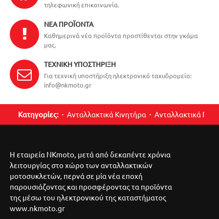
τηλεφωνική επικοινωνία.
ΝΈΑ ΠΡΟΪΌΝΤΑ
Καθημερινά νέα προϊόντα προστίθενται στην γκάμα
μας.
ΤΕΧΝΙΚΉ ΥΠΟΣΤΉΡΙΞΗ
Για τεχνική υποστήριξη ηλεκτρονικό ταχυδρομείο:
info@nkmoto.gr
Κατηγορίες:
Ανταλλακτικά Κινητήρα
Ανταλλακτικά Περ
Η εταιρεία NKmoto, μετά από δεκαπέντε χρόνια
λειτουργίας στο χώρο των ανταλλακτικών
μοτοσυκλετών, περνά σε μία νέα εποχή
παρουσιάζοντας και προσφέροντας τα προϊόντα
της μέσω του ηλεκτρονικού της καταστήματος
www.nkmoto.gr