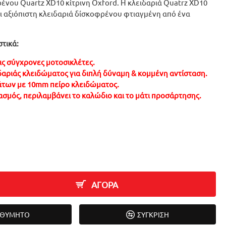
ένου Quartz XD10 κίτρινη Oxford. Η κλειδαριά Quatrz XD10
και αξιόπιστη κλειδαριά δίσκοφρένου φτιαγμένη από ένα
τικά:
 τις σύγχρονες μοτοσικλέτες.
ιδαριάς κλειδώματος για διπλή δύναμη & κομμένη αντίσταση.
άτων με 10mm πείρο κλειδώματος.
ασμός, περιλαμβάνει το καλώδιο και το μάτι προσάρτησης.
ΑΓΟΡΑ
ΙΘΥΜΗΤΌ
ΣΎΓΚΡΙΣΗ