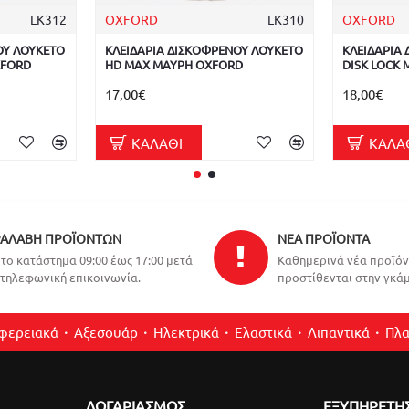
LK312
OXFORD
LK310
OXFORD
ΟΥ ΛΟΥΚΕΤΟ
ΚΛΕΙΔΑΡΙΑ ΔΙΣΚΟΦΡΕΝΟΥ ΛΟΥΚΕΤΟ
ΚΛΕΙΔΑΡΙΑ 
XFORD
HD MAX ΜΑΥΡΗ OXFORD
DISK LOCK
17,00€
18,00€
ΚΑΛΆΘΙ
ΚΑΛΆ
ΑΛΑΒΉ ΠΡΟΪΌΝΤΩΝ
ΝΈΑ ΠΡΟΪΌΝΤΑ
το κατάστημα 09:00 έως 17:00 μετά
Καθημερινά νέα προϊό
τηλεφωνική επικοινωνία.
προστίθενται στην γκάμ
ιφερειακά
Αξεσουάρ
Ηλεκτρικά
Ελαστικά
Λιπαντικά
Πλα
ΛΟΓΑΡΙΑΣΜΌΣ
ΕΞΥΠΗΡΕΤΗ