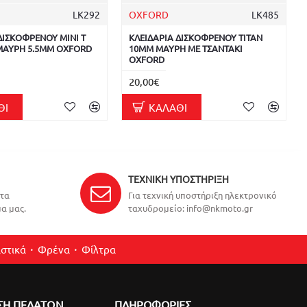
LK292
OXFORD
LK485
ΔΙΣΚΟΦΡΕΝΟΥ MINI T
ΚΛΕΙΔΑΡΙΑ ΔΙΣΚΟΦΡΕΝΟΥ TITAN
 ΜΑΥΡΗ 5.5MM OXFORD
10MM ΜΑΥΡΗ ΜΕ ΤΣΑΝΤΑΚΙ
OXFORD
20,00€
ΘΙ
ΚΑΛΆΘΙ
ΤΕΧΝΙΚΉ ΥΠΟΣΤΉΡΙΞΗ
ντα
Για τεχνική υποστήριξη ηλεκτρονικό
α μας.
ταχυδρομείο: info@nkmoto.gr
στικά
Φρένα
Φίλτρα
ΣΗ ΠΕΛΑΤΩΝ
ΠΛΗΡΟΦΟΡΙΕΣ