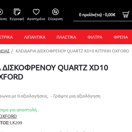
0 προϊόν(τα) - 0,00€
δεση
Εγγραφή
Αγαπημένα
Σύγκριση
ΚΤΡΙΚΑ
ΛΙΠΑΝΤΙΚΑ
ΠΛΑΣΤΙΚΑ
ΦΙΛΤΡΑ
ΦΡΕΝΑ
ΛΕΙΑΣ
ΚΛΕΙΔΑΡΙΑ ΔΙΣΚΟΦΡΕΝΟΥ QUARTZ XD10 ΚΙΤΡΙΝΗ OXFORD
Α ΔΙΣΚΟΦΡΕΝΟΥ QUARTZ XD10
OXFORD
ωνα με 0 αξιολογήσεις.
-
Γράψτε μια αξιολόγηση
σιμο για αποστολή
OXFORD
LK209
ΤΟΣ: