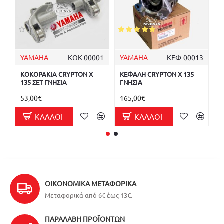
YAMAHA
ΚΟΚ-00001
YAMAHA
ΚΕΦ-00013
ΚΟΚΟΡΑΚΙΑ CRYPTON X
ΚΕΦΑΛΗ CRYPTON X 135
Β
135 ΣΕΤ ΓΝΗΣΙΑ
ΓΝΗΣΙΑ
C
53,00€
165,00€
1
ΚΑΛΆΘΙ
ΚΑΛΆΘΙ
ΟΙΚΟΝΟΜΙΚΆ ΜΕΤΑΦΟΡΙΚΆ
Μεταφορικά από 6€ έως 13€.
ΠΑΡΑΛΑΒΉ ΠΡΟΪΌΝΤΩΝ