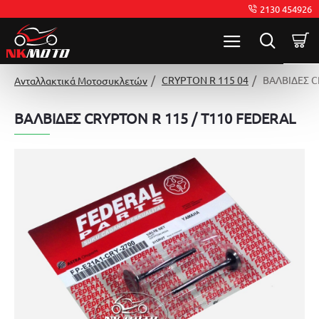
2130 454926
CRYPTON R 115 04
ΒΑΛΒΙΔΕΣ C
Ανταλλακτικά Μοτοσυκλετών
ΒΑΛΒΙΔΕΣ CRYPTON R 115 / T110 FEDERAL