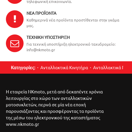
τηλεφωνική επικοινωνία.
ΝΈΑ ΠΡΟΪΌΝΤΑ
Καθημερινά νέα προϊόντα προστίθενται στην γκάμα
μας.
ΤΕΧΝΙΚΉ ΥΠΟΣΤΉΡΙΞΗ
Για τεχνική υποστήριξη ηλεκτρονικό ταχυδρομείο:
info@nkmoto.gr
Κατηγορίες:
Ανταλλακτικά Κινητήρα
Ανταλλακτικά Περ
Η εταιρεία NKmoto, μετά από δεκαπέντε χρόνια
λειτουργίας στο χώρο των ανταλλακτικών
μοτοσυκλετών, περνά σε μία νέα εποχή
παρουσιάζοντας και προσφέροντας τα προϊόντα
της μέσω του ηλεκτρονικού της καταστήματος
www.nkmoto.gr