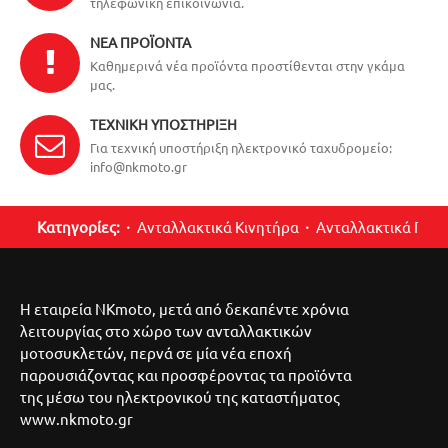
τηλεφωνική επικοινωνία.
ΝΈΑ ΠΡΟΪΌΝΤΑ
Καθημερινά νέα προϊόντα προστίθενται στην γκάμα
μας.
ΤΕΧΝΙΚΉ ΥΠΟΣΤΉΡΙΞΗ
Για τεχνική υποστήριξη ηλεκτρονικό ταχυδρομείο:
info@nkmoto.gr
Κατηγορίες:
Ανταλλακτικά Κινητήρα
Ανταλλακτικά Περ
Η εταιρεία NKmoto, μετά από δεκαπέντε χρόνια
λειτουργίας στο χώρο των ανταλλακτικών
μοτοσυκλετών, περνά σε μία νέα εποχή
παρουσιάζοντας και προσφέροντας τα προϊόντα
της μέσω του ηλεκτρονικού της καταστήματος
www.nkmoto.gr