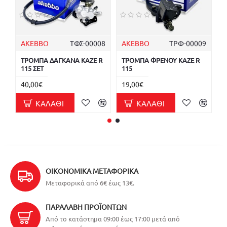
AKEBBO
ΤΦΣ-00008
AKEBBO
ΤΡΦ-00009
ΤΡΟΜΠΑ ΔΑΓΚΑΝΑ KAZE R
ΤΡΟΜΠΑ ΦΡΕΝΟΥ KAZE R
Τ
115 ΣΕΤ
115
1
40,00€
19,00€
1
ΚΑΛΆΘΙ
ΚΑΛΆΘΙ
ΟΙΚΟΝΟΜΙΚΆ ΜΕΤΑΦΟΡΙΚΆ
Μεταφορικά από 6€ έως 13€.
ΠΑΡΑΛΑΒΉ ΠΡΟΪΌΝΤΩΝ
Από το κατάστημα 09:00 έως 17:00 μετά από