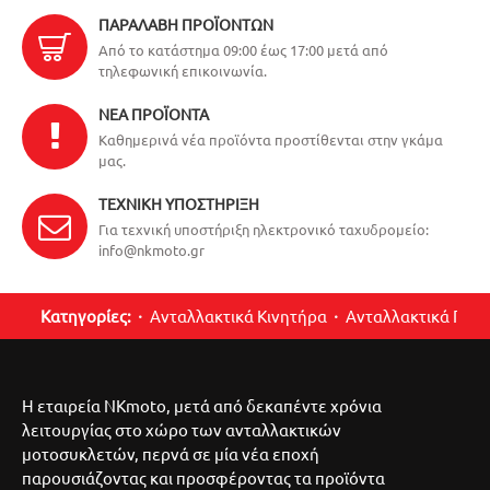
ΠΑΡΑΛΑΒΉ ΠΡΟΪΌΝΤΩΝ
Από το κατάστημα 09:00 έως 17:00 μετά από
τηλεφωνική επικοινωνία.
ΝΈΑ ΠΡΟΪΌΝΤΑ
Καθημερινά νέα προϊόντα προστίθενται στην γκάμα
μας.
ΤΕΧΝΙΚΉ ΥΠΟΣΤΉΡΙΞΗ
Για τεχνική υποστήριξη ηλεκτρονικό ταχυδρομείο:
info@nkmoto.gr
Κατηγορίες:
Ανταλλακτικά Κινητήρα
Ανταλλακτικά Περ
Η εταιρεία NKmoto, μετά από δεκαπέντε χρόνια
λειτουργίας στο χώρο των ανταλλακτικών
μοτοσυκλετών, περνά σε μία νέα εποχή
παρουσιάζοντας και προσφέροντας τα προϊόντα