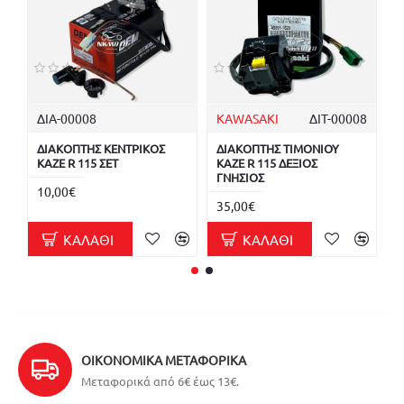
ΔΙΑ-00008
KAWASAKI
ΔΙΤ-00008
A
ΔΙΑΚΟΠΤΗΣ ΚΕΝΤΡΙΚΟΣ
ΔΙΑΚΟΠΤΗΣ ΤΙΜΟΝΙΟΥ
Δ
KAZE R 115 ΣΕΤ
KAZE R 115 ΔΕΞΙΟΣ
A
ΓΝΗΣΙΟΣ
10,00€
1
35,00€
ΚΑΛΆΘΙ
ΚΑΛΆΘΙ
ΟΙΚΟΝΟΜΙΚΆ ΜΕΤΑΦΟΡΙΚΆ
Μεταφορικά από 6€ έως 13€.