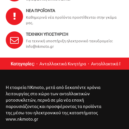
ΝΈΑ ΠΡΟΪΌΝΤΑ
Καθημερινά νέα προϊόντα προστίθενται στην γκάμα
μας.
ΤΕΧΝΙΚΉ ΥΠΟΣΤΉΡΙΞΗ
Για τεχνική υποστήριξη ηλεκτρονικό ταχυδρομείο:
info@nkmoto.gr
Κατηγορίες:
Ανταλλακτικά Κινητήρα
Ανταλλακτικά Περ
Η εταιρεία NKmoto, μετά από δεκαπέντε χρόνια
λειτουργίας στο χώρο των ανταλλακτικών
μοτοσυκλετών, περνά σε μία νέα εποχή
παρουσιάζοντας και προσφέροντας τα προϊόντα
της μέσω του ηλεκτρονικού της καταστήματος
www.nkmoto.gr