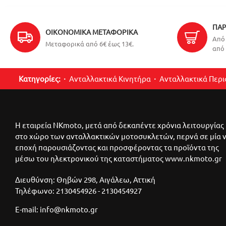
ΠΑΡ
ΟΙΚΟΝΟΜΙΚΆ ΜΕΤΑΦΟΡΙΚΆ
Από 
Μεταφορικά από 6€ έως 13€.
από 
Κατηγορίες:
Ανταλλακτικά Κινητήρα
Ανταλλακτικά Περ
Η εταιρεία NKmoto, μετά από δεκαπέντε χρόνια λειτουργίας
στο χώρο των ανταλλακτικών μοτοσυκλετών, περνά σε μία 
εποχή παρουσιάζοντας και προσφέροντας τα προϊόντα της
μέσω του ηλεκτρονικού της καταστήματος www.nkmoto.gr
Διευθύνση: Θηβών 298, Αιγάλεω, Αττική
Τηλέφωνο: 2130454926 - 2130454927
E-mail: info@nkmoto.gr