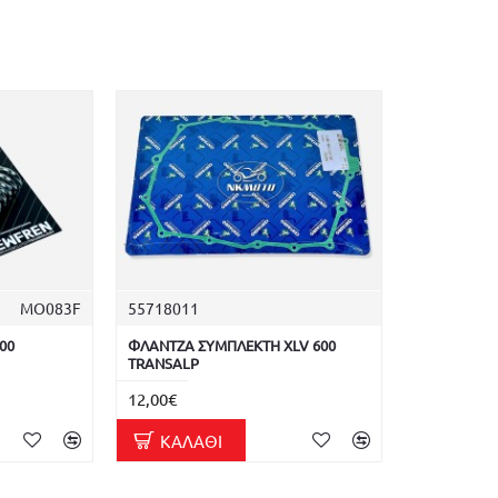
MO083F
55718011
00
ΦΛΑΝΤΖΑ ΣΥΜΠΛΕΚΤΗ XLV 600
TRANSALP
12,00€
ΚΑΛΆΘΙ