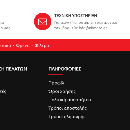
ΤΕΧΝΙΚΉ ΥΠΟΣΤΉΡΙΞΗ
ντα
Για τεχνική υποστήριξη ηλεκτρονικό
α μας.
ταχυδρομείο: info@nkmoto.gr
στικά
Φρένα
Φίλτρα
ΣΗ ΠΕΛΑΤΩΝ
ΠΛΗΡΟΦΟΡΙΕΣ
Προφίλ
τές
Όροι χρήσης
Πολιτική απορρήτου
Τρόποι αποστολής
Τρόποι πληρωμής