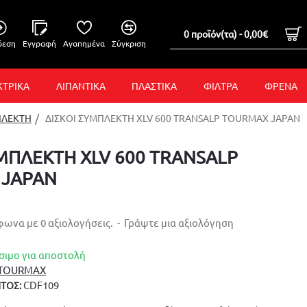
0 προϊόν(τα) - 0,00€
δεση
Εγγραφή
Αγαπημένα
Σύγκριση
ΚΤΡΙΚΑ
ΛΙΠΑΝΤΙΚΑ
ΠΛΑΣΤΙΚΑ
ΦΙΛΤΡΑ
ΦΡΕΝΑ
ΠΛΕΚΤΗ
ΔΙΣΚΟΙ ΣΥΜΠΛΕΚΤΗ XLV 600 TRANSALP TOURMAX JAPAN
ΥΜΠΛΕΚΤΗ XLV 600 TRANSALP
 JAPAN
ωνα με 0 αξιολογήσεις.
-
Γράψτε μια αξιολόγηση
σιμο για αποστολή
TOURMAX
CDF109
ΤΟΣ: