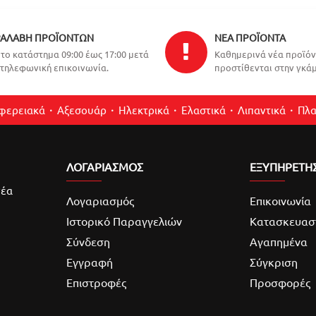
ΑΛΑΒΉ ΠΡΟΪΌΝΤΩΝ
ΝΈΑ ΠΡΟΪΌΝΤΑ
το κατάστημα 09:00 έως 17:00 μετά
Καθημερινά νέα προϊό
τηλεφωνική επικοινωνία.
προστίθενται στην γκάμ
ιφερειακά
Αξεσουάρ
Ηλεκτρικά
Ελαστικά
Λιπαντικά
Πλα
ΛΟΓΑΡΙΑΣΜΌΣ
ΕΞΥΠΗΡΕΤΗ
νέα
Λογαριασμός
Επικοινωνία
Ιστορικό Παραγγελιών
Κατασκευασ
Σύνδεση
Αγαπημένα
Εγγραφή
Σύγκριση
Επιστροφές
Προσφορές