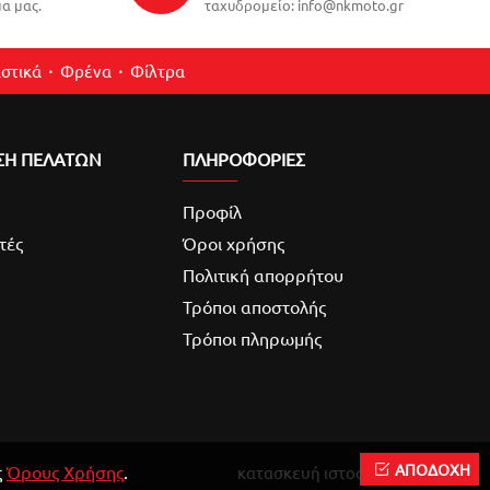
α μας.
ταχυδρομείο: info@nkmoto.gr
στικά
Φρένα
Φίλτρα
ΣΗ ΠΕΛΑΤΩΝ
ΠΛΗΡΟΦΟΡΙΕΣ
Προφίλ
τές
Όροι χρήσης
Πολιτική απορρήτου
Τρόποι αποστολής
Τρόποι πληρωμής
ΑΠΟΔΟΧΗ
ς
Όρους Χρήσης
.
κατασκευή ιστοσελίδας
Reweb