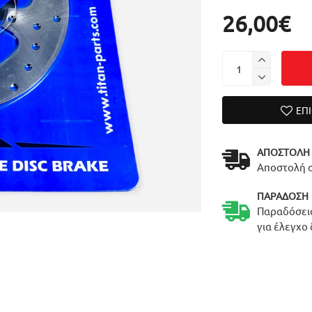
26,00€
ΕΠ
ΑΠΟΣΤΟΛΉ
Αποστολή σ
ΠΑΡΆΔΟΣΗ
Παραδόσεις
για έλεγχο