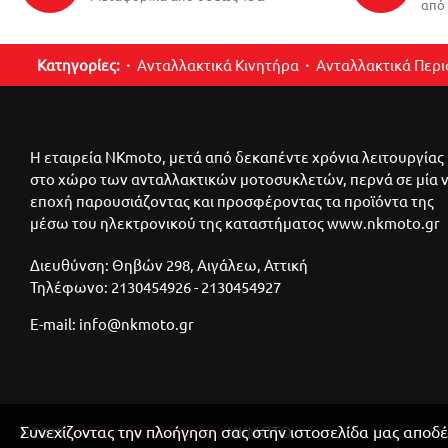
από 
Κατηγορίες:
Ανταλλακτικά Κινητήρα
Ανταλλακτικά Περ
Η εταιρεία NKmoto, μετά από δεκαπέντε χρόνια λειτουργίας
στο χώρο των ανταλλακτικών μοτοσυκλετών, περνά σε μία 
εποχή παρουσιάζοντας και προσφέροντας τα προϊόντα της
μέσω του ηλεκτρονικού της καταστήματος www.nkmoto.gr
Διευθύνση: Θηβών 298, Αιγάλεω, Αττική
Τηλέφωνο: 2130454926 - 2130454927
E-mail: info@nkmoto.gr
Συνεχίζοντας την πλοήγηση σας στην ιστοσελίδα μας αποδέ
©2025
ΑΝΤΑΛΛΑΚΤΙΚΑ ΜΟΤΟ
ΝΚΜΟΤΟ