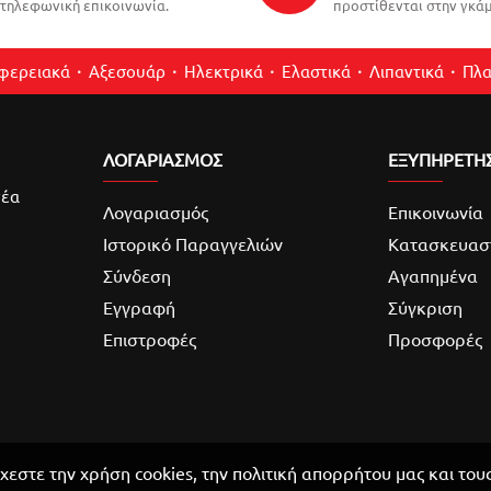
τηλεφωνική επικοινωνία.
προστίθενται στην γκάμ
ιφερειακά
Αξεσουάρ
Ηλεκτρικά
Ελαστικά
Λιπαντικά
Πλα
ΛΟΓΑΡΙΑΣΜΌΣ
ΕΞΥΠΗΡΕΤΗ
νέα
Λογαριασμός
Επικοινωνία
Ιστορικό Παραγγελιών
Κατασκευασ
Σύνδεση
Αγαπημένα
Εγγραφή
Σύγκριση
Επιστροφές
Προσφορές
χεστε την χρήση cookies, την πολιτική απορρήτου μας και του