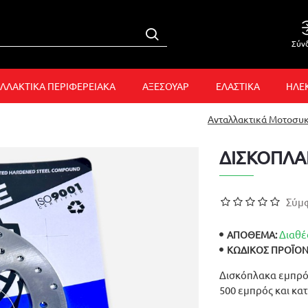
Σύν
ΛΛΑΚΤΙΚΑ ΠΕΡΙΦΕΡΕΙΑΚΑ
ΑΞΕΣΟΥΑΡ
ΕΛΑΣΤΙΚΑ
ΗΛΕ
Ανταλλακτικά Μοτοσυ
ΔΙΣΚΟΠΛΑ
Σύμφ
Διαθέ
ΑΠΟΘΕΜΑ:
ΚΩΔΙΚΌΣ ΠΡΟΪΌΝ
Δισκόπλακα εμπρός 
500 εμπρός και κα