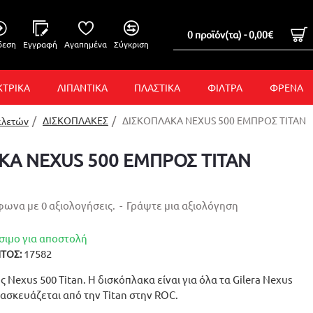
0 προϊόν(τα) - 0,00€
δεση
Εγγραφή
Αγαπημένα
Σύγκριση
ΚΤΡΙΚΑ
ΛΙΠΑΝΤΙΚΑ
ΠΛΑΣΤΙΚΑ
ΦΙΛΤΡΑ
ΦΡΕΝΑ
ΔΙΣΚΟΠΛΑΚΕΣ
ΔΙΣΚΟΠΛΑΚΑ NEXUS 500 ΕΜΠΡΟΣ TITAN
κλετών
ΚΑ NEXUS 500 ΕΜΠΡΟΣ TITAN
ωνα με 0 αξιολογήσεις.
-
Γράψτε μια αξιολόγηση
σιμο για αποστολή
17582
ΤΟΣ:
Nexus 500 Titan. Η δισκόπλακα είναι για όλα τα Gilera Nexus
τασκευάζεται από την Titan στην ROC.