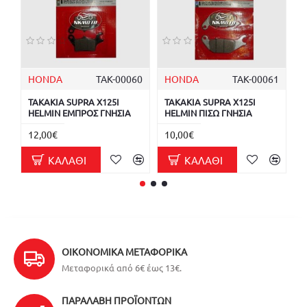
HONDA
ΤΑΚ-00060
HONDA
ΤΑΚ-00061
S
ΤΑΚΑΚΙΑ SUPRA X125I
ΤΑΚΑΚΙΑ SUPRA X125I
Δ
HELMIN ΕΜΠΡΟΣ ΓΝΗΣΙΑ
HELMIN ΠΙΣΩ ΓΝΗΣΙΑ
H
12,00€
10,00€
1
ΚΑΛΆΘΙ
ΚΑΛΆΘΙ
ΟΙΚΟΝΟΜΙΚΆ ΜΕΤΑΦΟΡΙΚΆ
Μεταφορικά από 6€ έως 13€.
ΠΑΡΑΛΑΒΉ ΠΡΟΪΌΝΤΩΝ