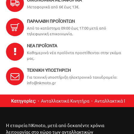
Μεταφορικά από 6€ έως 13€.
ΠΑΡΑΛΑΒΉ ΠΡΟΪΌΝΤΩΝ
Από το κατάστημα 09:00 έως 17:00 μετά από
τηλεφωνική επικοινωνία.
ΝΈΑ ΠΡΟΪΌΝΤΑ
Καθημερινά νέα προϊόντα προστίθενται στην γκάμα
μας.
ΤΕΧΝΙΚΉ ΥΠΟΣΤΉΡΙΞΗ
Για τεχνική υποστήριξη ηλεκτρονικό ταχυδρομείο:
info@nkmoto.gr
Κατηγορίες:
Ανταλλακτικά Κινητήρα
Ανταλλακτικά Περ
Η εταιρεία NKmoto, μετά από δεκαπέντε χρόνια
λειτουργίας στο χώρο των ανταλλακτικών