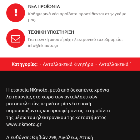
ΝΈΑ ΠΡΟΪΌΝΤΑ
Καθημερινά νέα προϊόντα προστίθενται στην γκάμα
μας.
ΤΕΧΝΙΚΉ ΥΠΟΣΤΉΡΙΞΗ
Για τεχνική υποστήριξη ηλεκτρονικό ταχυδρομείο:
info@nkmoto.gr
Κατηγορίες:
Ανταλλακτικά Κινητήρα
Ανταλλακτικά Περ
Η εταιρεία NKmoto, μετά από δεκαπέντε χρόνια
λειτουργίας στο χώρο των ανταλλακτικών
μοτοσυκλετών, περνά σε μία νέα εποχή
παρουσιάζοντας και προσφέροντας τα προϊόντα
της μέσω του ηλεκτρονικού της καταστήματος
www.nkmoto.gr
Διευθύνση: Θηβών 298, Αιγάλεω, Αττική