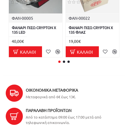
ΦΑΝ-00005
ΦΑΝ-00022
Φ
ΦΑΝΑΡΙ ΠΙΣΩ CRYPTON X
ΦΑΝΑΡΙ ΠΙΣΩ CRYPTON X
Φ
135 LED
135 ΦΛΑΣ
Λ
40,00€
19,00€
1
ΚΑΛΆΘΙ
ΚΑΛΆΘΙ
ΟΙΚΟΝΟΜΙΚΆ ΜΕΤΑΦΟΡΙΚΆ
Μεταφορικά από 6€ έως 13€.
ΠΑΡΑΛΑΒΉ ΠΡΟΪΌΝΤΩΝ
Από το κατάστημα 09:00 έως 17:00 μετά από
τηλεφωνική επικοινωνία.