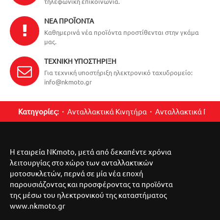
τηλεφωνική επικοινωνία.
ΝΈΑ ΠΡΟΪΌΝΤΑ
Καθημερινά νέα προϊόντα προστίθενται στην γκάμα
μας.
ΤΕΧΝΙΚΉ ΥΠΟΣΤΉΡΙΞΗ
Για τεχνική υποστήριξη ηλεκτρονικό ταχυδρομείο:
info@nkmoto.gr
Κατηγορίες:
Ανταλλακτικά Κινητήρα
Ανταλλακτικά Περ
Η εταιρεία NKmoto, μετά από δεκαπέντε χρόνια
λειτουργίας στο χώρο των ανταλλακτικών
μοτοσυκλετών, περνά σε μία νέα εποχή
παρουσιάζοντας και προσφέροντας τα προϊόντα
της μέσω του ηλεκτρονικού της καταστήματος
www.nkmoto.gr