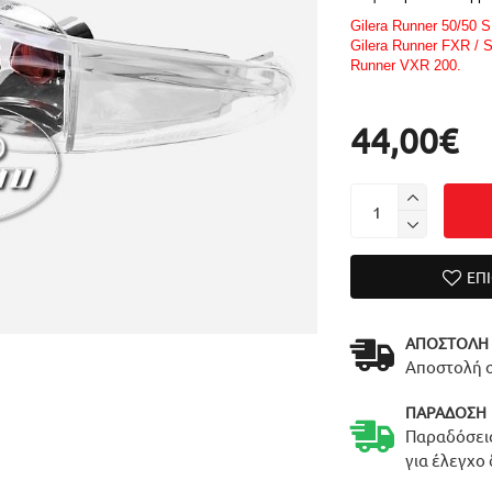
Gilera Runner 50/50 S
Gilera Runner FXR / S
Runner VXR 200.
44,00€
ΕΠ
ΑΠΟΣΤΟΛΉ
Αποστολή σ
ΠΑΡΆΔΟΣΗ
Παραδόσεις
για έλεγχο