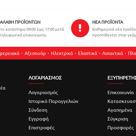
ΑΛΑΒΉ ΠΡΟΪΌΝΤΩΝ
ΝΈΑ ΠΡΟΪΌΝΤΑ
το κατάστημα 09:00 έως 17:00 μετά
Καθημερινά νέα προϊό
τηλεφωνική επικοινωνία.
προστίθενται στην γκάμ
ιφερειακά
Αξεσουάρ
Ηλεκτρικά
Ελαστικά
Λιπαντικά
Πλα
ΛΟΓΑΡΙΑΣΜΌΣ
ΕΞΥΠΗΡΕΤΗ
νέα
Λογαριασμός
Επικοινωνία
Ιστορικό Παραγγελιών
Κατασκευασ
Σύνδεση
Αγαπημένα
Εγγραφή
Σύγκριση
Επιστροφές
Προσφορές