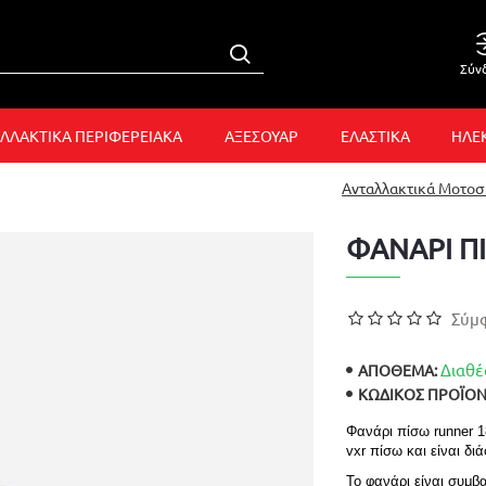
Σύν
ΛΛΑΚΤΙΚΑ ΠΕΡΙΦΕΡΕΙΑΚΑ
ΑΞΕΣΟΥΑΡ
ΕΛΑΣΤΙΚΑ
ΗΛΕ
Ανταλλακτικά Μοτο
ΦΑΝΑΡΙ Π
Σύμφ
Διαθέ
ΑΠΟΘΕΜΑ:
ΚΩΔΙΚΌΣ ΠΡΟΪΌΝ
Φανάρι πίσω runner 18
vxr πίσω και είναι δι
Το φανάρι είναι συμβα