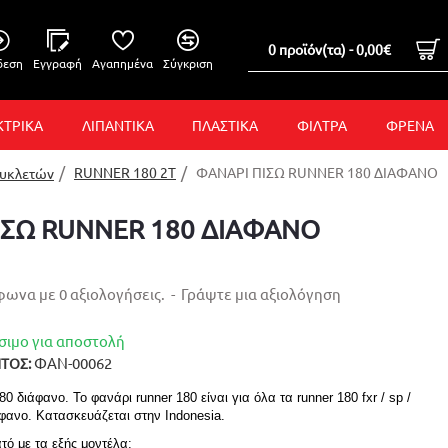
0 προϊόν(τα) - 0,00€
δεση
Εγγραφή
Αγαπημένα
Σύγκριση
ΚΤΡΙΚΑ
ΛΙΠΑΝΤΙΚΑ
ΠΛΑΣΤΙΚΑ
ΦΙΛΤΡΑ
ΦΡΕΝΑ
RUNNER 180 2T
ΦΑΝΑΡΙ ΠΙΣΩ RUNNER 180 ΔΙΑΦΑΝΟ
συκλετών
ΙΣΩ RUNNER 180 ΔΙΑΦΑΝΟ
ωνα με 0 αξιολογήσεις.
-
Γράψτε μια αξιολόγηση
σιμο για αποστολή
ΦΑΝ-00062
ΤΟΣ:
0 διάφανο. Το φανάρι runner 180 είναι για όλα τα runner 180 fxr / sp /
άφανο. Κατασκευάζεται στην Indonesia.
τό με τα εξής μοντέλα: