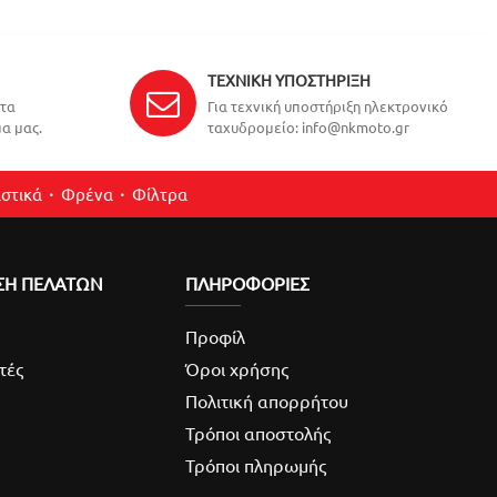
ΤΕΧΝΙΚΉ ΥΠΟΣΤΉΡΙΞΗ
ντα
Για τεχνική υποστήριξη ηλεκτρονικό
α μας.
ταχυδρομείο: info@nkmoto.gr
στικά
Φρένα
Φίλτρα
ΣΗ ΠΕΛΑΤΩΝ
ΠΛΗΡΟΦΟΡΙΕΣ
Προφίλ
τές
Όροι χρήσης
Πολιτική απορρήτου
Τρόποι αποστολής
Τρόποι πληρωμής