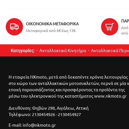
ΠΑΡ
ΟΙΚΟΝΟΜΙΚΆ ΜΕΤΑΦΟΡΙΚΆ
Από 
Μεταφορικά από 6€ έως 13€.
από 
Κατηγορίες:
Ανταλλακτικά Κινητήρα
Ανταλλακτικά Περ
Η εταιρεία NKmoto, μετά από δεκαπέντε χρόνια λειτουργίας
στο χώρο των ανταλλακτικών μοτοσυκλετών, περνά σε μία 
εποχή παρουσιάζοντας και προσφέροντας τα προϊόντα της
μέσω του ηλεκτρονικού της καταστήματος www.nkmoto.gr
Διευθύνση: Θηβών 298, Αιγάλεω, Αττική
Τηλέφωνο: 2130454926 - 2130454927
E-mail: info@nkmoto.gr