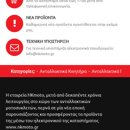
Από το κατάστημα 09:00 έως 17:00 μετά από
τηλεφωνική επικοινωνία.
ΝΈΑ ΠΡΟΪΌΝΤΑ
Καθημερινά νέα προϊόντα προστίθενται στην γκάμα
μας.
ΤΕΧΝΙΚΉ ΥΠΟΣΤΉΡΙΞΗ
Για τεχνική υποστήριξη ηλεκτρονικό ταχυδρομείο:
info@nkmoto.gr
Κατηγορίες:
Ανταλλακτικά Κινητήρα
Ανταλλακτικά Περ
Η εταιρεία NKmoto, μετά από δεκαπέντε χρόνια
λειτουργίας στο χώρο των ανταλλακτικών
μοτοσυκλετών, περνά σε μία νέα εποχή
παρουσιάζοντας και προσφέροντας τα προϊόντα
της μέσω του ηλεκτρονικού της καταστήματος
www.nkmoto.gr