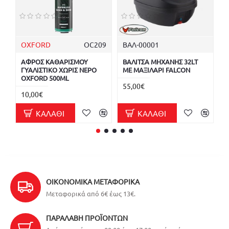
OXFORD
OC209
ΒΑΛ-00001
Β
ΑΦΡΟΣ ΚΑΘΑΡΙΣΜΟΥ
ΒΑΛΙΤΣΑ ΜΗΧΑΝΗΣ 32LT
Β
ΓΥΑΛΙΣΤΙΚΟ ΧΩΡΙΣ ΝΕΡΟ
ΜΕ ΜΑΞΙΛΑΡΙ FALCON
C
OXFORD 500ML
55,00€
7
10,00€
ΚΑΛΆΘΙ
ΚΑΛΆΘΙ
ΟΙΚΟΝΟΜΙΚΆ ΜΕΤΑΦΟΡΙΚΆ
Μεταφορικά από 6€ έως 13€.
ΠΑΡΑΛΑΒΉ ΠΡΟΪΌΝΤΩΝ