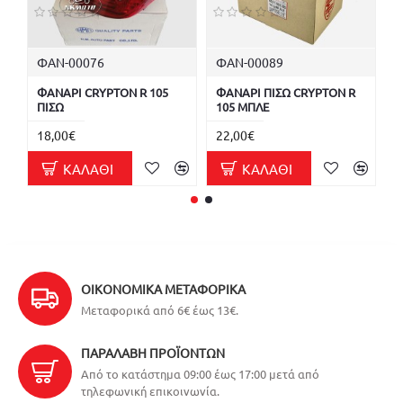
ΦΑΝ-00076
ΦΑΝ-00089
Φ
ΦΑΝΑΡΙ CRYPTON R 105
ΦΑΝΑΡΙ ΠΙΣΩ CRYPTON R
Φ
ΠΙΣΩ
105 ΜΠΛΕ
Π
18,00€
22,00€
1
ΚΑΛΆΘΙ
ΚΑΛΆΘΙ
ΟΙΚΟΝΟΜΙΚΆ ΜΕΤΑΦΟΡΙΚΆ
Μεταφορικά από 6€ έως 13€.
ΠΑΡΑΛΑΒΉ ΠΡΟΪΌΝΤΩΝ
Από το κατάστημα 09:00 έως 17:00 μετά από
τηλεφωνική επικοινωνία.