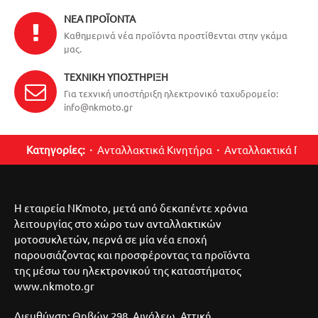
ΝΈΑ ΠΡΟΪΌΝΤΑ
Καθημερινά νέα προϊόντα προστίθενται στην γκάμα
μας.
ΤΕΧΝΙΚΉ ΥΠΟΣΤΉΡΙΞΗ
Για τεχνική υποστήριξη ηλεκτρονικό ταχυδρομείο:
info@nkmoto.gr
Κατηγορίες:
Ανταλλακτικά Κινητήρα
Ανταλλακτικά Περ
Η εταιρεία NKmoto, μετά από δεκαπέντε χρόνια
λειτουργίας στο χώρο των ανταλλακτικών
μοτοσυκλετών, περνά σε μία νέα εποχή
παρουσιάζοντας και προσφέροντας τα προϊόντα
της μέσω του ηλεκτρονικού της καταστήματος
www.nkmoto.gr
Διευθύνση: Θηβών 298, Αιγάλεω, Αττική