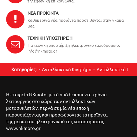
τηλεφωνική επικοινωνία.
ΝΈΑ ΠΡΟΪΌΝΤΑ
Καθημερινά νέα προϊόντα προστίθενται στην γκάμα
μας.
ΤΕΧΝΙΚΉ ΥΠΟΣΤΉΡΙΞΗ
Για τεχνική υποστήριξη ηλεκτρονικό ταχυδρομείο:
info@nkmoto.gr
Κατηγορίες:
Ανταλλακτικά Κινητήρα
Ανταλλακτικά Περ
Η εταιρεία NKmoto, μετά από δεκαπέντε χρόνια
λειτουργίας στο χώρο των ανταλλακτικών
μοτοσυκλετών, περνά σε μία νέα εποχή
παρουσιάζοντας και προσφέροντας τα προϊόντα
της μέσω του ηλεκτρονικού της καταστήματος
www.nkmoto.gr