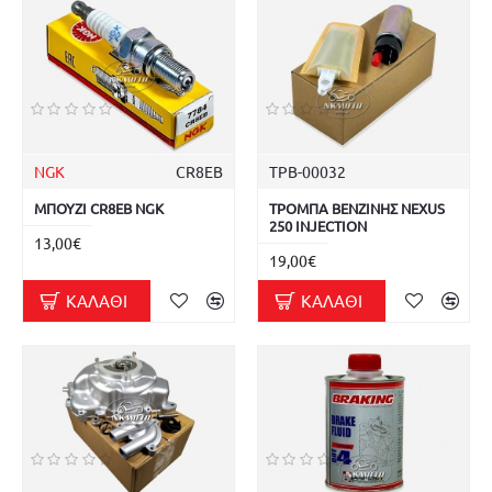
NGK
CR8EB
ΤΡΒ-00032
ΜΠΟΥΖΙ CR8EB NGK
ΤΡΟΜΠΑ ΒΕΝΖΙΝΗΣ NEXUS
250 INJECTION
13,00€
19,00€
ΚΑΛΆΘΙ
ΚΑΛΆΘΙ