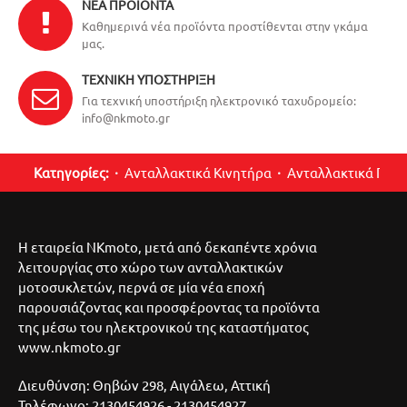
ΝΈΑ ΠΡΟΪΌΝΤΑ
Καθημερινά νέα προϊόντα προστίθενται στην γκάμα
μας.
ΤΕΧΝΙΚΉ ΥΠΟΣΤΉΡΙΞΗ
Για τεχνική υποστήριξη ηλεκτρονικό ταχυδρομείο:
info@nkmoto.gr
Κατηγορίες:
Ανταλλακτικά Κινητήρα
Ανταλλακτικά Περ
Η εταιρεία NKmoto, μετά από δεκαπέντε χρόνια
λειτουργίας στο χώρο των ανταλλακτικών
μοτοσυκλετών, περνά σε μία νέα εποχή
παρουσιάζοντας και προσφέροντας τα προϊόντα
της μέσω του ηλεκτρονικού της καταστήματος
www.nkmoto.gr
Διευθύνση: Θηβών 298, Αιγάλεω, Αττική
Τηλέφωνο: 2130454926 - 2130454927