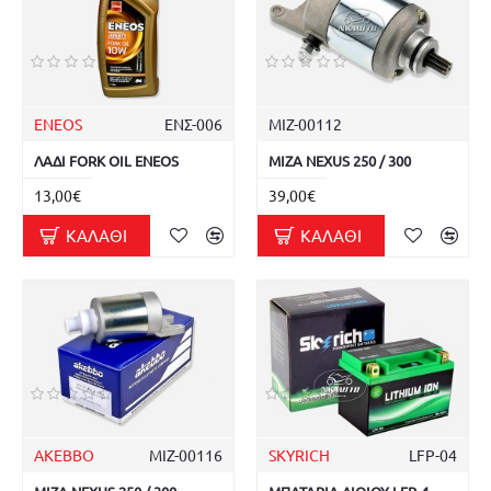
ENEOS
ΕΝΣ-006
ΜΙΖ-00112
ΛΑΔΙ FORK OIL ENEOS
ΜΙΖΑ NEXUS 250 / 300
13,00€
39,00€
ΚΑΛΆΘΙ
ΚΑΛΆΘΙ
AKEBBO
ΜΙΖ-00116
SKYRICH
LFP-04