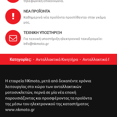
τηλεφωνική επικοινωνία.
ΝΈΑ ΠΡΟΪΌΝΤΑ
Καθημερινά νέα προϊόντα προστίθενται στην γκάμα
μας.
ΤΕΧΝΙΚΉ ΥΠΟΣΤΉΡΙΞΗ
Για τεχνική υποστήριξη ηλεκτρονικό ταχυδρομείο:
info@nkmoto.gr
Κατηγορίες:
Ανταλλακτικά Κινητήρα
Ανταλλακτικά Περ
Η εταιρεία NKmoto, μετά από δεκαπέντε χρόνια
λειτουργίας στο χώρο των ανταλλακτικών
μοτοσυκλετών, περνά σε μία νέα εποχή
παρουσιάζοντας και προσφέροντας τα προϊόντα
της μέσω του ηλεκτρονικού της καταστήματος
www.nkmoto.gr