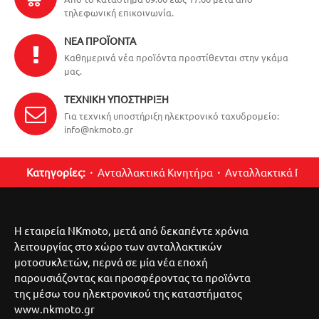
τηλεφωνική επικοινωνία.
ΝΈΑ ΠΡΟΪΌΝΤΑ
Καθημερινά νέα προϊόντα προστίθενται στην γκάμα
μας.
ΤΕΧΝΙΚΉ ΥΠΟΣΤΉΡΙΞΗ
Για τεχνική υποστήριξη ηλεκτρονικό ταχυδρομείο:
info@nkmoto.gr
Κατηγορίες:
Ανταλλακτικά Κινητήρα
Ανταλλακτικά Περ
Η εταιρεία NKmoto, μετά από δεκαπέντε χρόνια
λειτουργίας στο χώρο των ανταλλακτικών
μοτοσυκλετών, περνά σε μία νέα εποχή
παρουσιάζοντας και προσφέροντας τα προϊόντα
της μέσω του ηλεκτρονικού της καταστήματος
www.nkmoto.gr