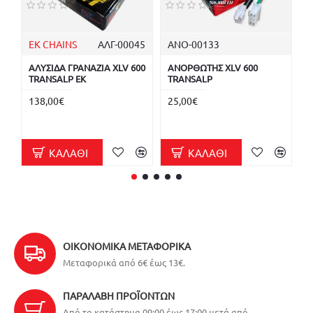
EK CHAINS
ΑΛΓ-00045
ΑΝΟ-00133
S
ΑΛΥΣΙΔΑ ΓΡΑΝΑΖΙΑ XLV 600
ΑΝΟΡΘΩΤΗΣ XLV 600
Α
TRANSALP EK
TRANSALP
T
138,00€
25,00€
7
ΚΑΛΆΘΙ
ΚΑΛΆΘΙ
ΟΙΚΟΝΟΜΙΚΆ ΜΕΤΑΦΟΡΙΚΆ
Μεταφορικά από 6€ έως 13€.
ΠΑΡΑΛΑΒΉ ΠΡΟΪΌΝΤΩΝ
Από το κατάστημα 09:00 έως 17:00 μετά από