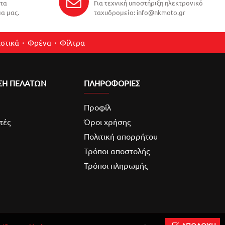
ντα
Για τεχνική υποστήριξη ηλεκτρονικό
α μας.
ταχυδρομείο: info@nkmoto.gr
στικά
Φρένα
Φίλτρα
ΣΗ ΠΕΛΑΤΩΝ
ΠΛΗΡΟΦΟΡΙΕΣ
Προφίλ
τές
Όροι χρήσης
Πολιτική απορρήτου
Τρόποι αποστολής
Τρόποι πληρωμής