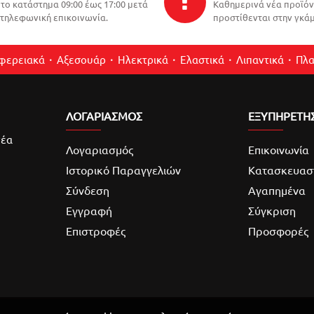
το κατάστημα 09:00 έως 17:00 μετά
Καθημερινά νέα προϊό
τηλεφωνική επικοινωνία.
προστίθενται στην γκάμ
ιφερειακά
Αξεσουάρ
Ηλεκτρικά
Ελαστικά
Λιπαντικά
Πλα
ΛΟΓΑΡΙΑΣΜΌΣ
ΕΞΥΠΗΡΕΤΗ
νέα
Λογαριασμός
Επικοινωνία
Ιστορικό Παραγγελιών
Κατασκευασ
Σύνδεση
Αγαπημένα
Εγγραφή
Σύγκριση
Επιστροφές
Προσφορές