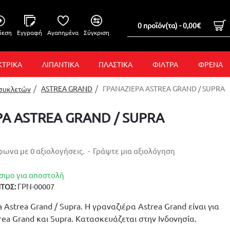
0 προϊόν(τα) - 0,00€
δεση
Εγγραφή
Αγαπημένα
Σύγκριση
ΚΤΡΙΚΑ
ΛΙΠΑΝΤΙΚΑ
ΠΛΑΣΤΙΚΑ
ΦΙΛΤΡΑ
ΦΡΕΝΑ
ASTREA GRAND
ΓΡΑΝΑΖΙΕΡΑ ASTREA GRAND / SUPRA
οσυκλετών
ΡΑ ASTREA GRAND / SUPRA
ωνα με 0 αξιολογήσεις.
-
Γράψτε μια αξιολόγηση
σιμο για αποστολή
ΓΡΝ-00007
ΤΟΣ:
Astrea Grand / Supra. Η γραναζιέρα Astrea Grand είναι για
rea Grand και Supra. Κατασκευάζεται στην Ινδονησία.