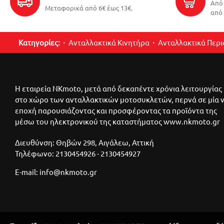
Από 
Μεταφορικά από 6€ έως 13€.
από 
Κατηγορίες:
Ανταλλακτικά Κινητήρα
Ανταλλακτικά Περ
Η εταιρεία NKmoto, μετά από δεκαπέντε χρόνια λειτουργίας
στο χώρο των ανταλλακτικών μοτοσυκλετών, περνά σε μία 
εποχή παρουσιάζοντας και προσφέροντας τα προϊόντα της
μέσω του ηλεκτρονικού της καταστήματος www.nkmoto.gr
Διευθύνση: Θηβών 298, Αιγάλεω, Αττική
Τηλέφωνο: 2130454926 - 2130454927
E-mail: info@nkmoto.gr