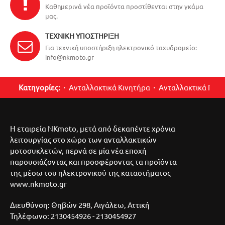
Καθημερινά νέα προϊόντα προστίθενται στην γκάμα
μας.
ΤΕΧΝΙΚΉ ΥΠΟΣΤΉΡΙΞΗ
Για τεχνική υποστήριξη ηλεκτρονικό ταχυδρομείο:
info@nkmoto.gr
Κατηγορίες:
Ανταλλακτικά Κινητήρα
Ανταλλακτικά Περ
Η εταιρεία NKmoto, μετά από δεκαπέντε χρόνια
λειτουργίας στο χώρο των ανταλλακτικών
μοτοσυκλετών, περνά σε μία νέα εποχή
παρουσιάζοντας και προσφέροντας τα προϊόντα
της μέσω του ηλεκτρονικού της καταστήματος
www.nkmoto.gr
Διευθύνση: Θηβών 298, Αιγάλεω, Αττική
Τηλέφωνο: 2130454926 - 2130454927