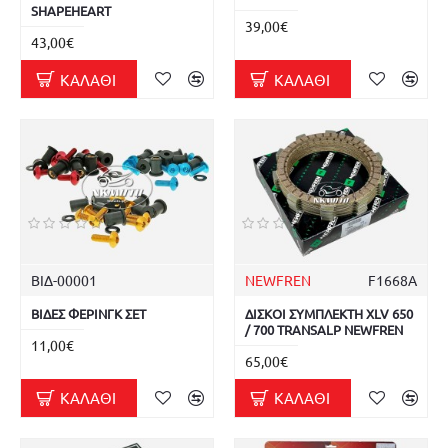
SHAPEHEART
39,00€
43,00€
ΚΑΛΆΘΙ
ΚΑΛΆΘΙ
ΒΙΔ-00001
NEWFREN
F1668A
ΒΙΔΕΣ ΦΕΡΙΝΓΚ ΣΕΤ
ΔΙΣΚΟΙ ΣΥΜΠΛΕΚΤΗ XLV 650
/ 700 TRANSALP NEWFREN
11,00€
65,00€
ΚΑΛΆΘΙ
ΚΑΛΆΘΙ