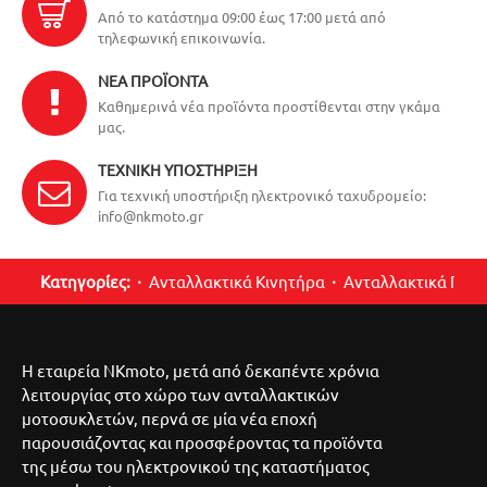
Από το κατάστημα 09:00 έως 17:00 μετά από
τηλεφωνική επικοινωνία.
ΝΈΑ ΠΡΟΪΌΝΤΑ
Καθημερινά νέα προϊόντα προστίθενται στην γκάμα
μας.
ΤΕΧΝΙΚΉ ΥΠΟΣΤΉΡΙΞΗ
Για τεχνική υποστήριξη ηλεκτρονικό ταχυδρομείο:
info@nkmoto.gr
Κατηγορίες:
Ανταλλακτικά Κινητήρα
Ανταλλακτικά Περ
Η εταιρεία NKmoto, μετά από δεκαπέντε χρόνια
λειτουργίας στο χώρο των ανταλλακτικών
μοτοσυκλετών, περνά σε μία νέα εποχή
παρουσιάζοντας και προσφέροντας τα προϊόντα
της μέσω του ηλεκτρονικού της καταστήματος