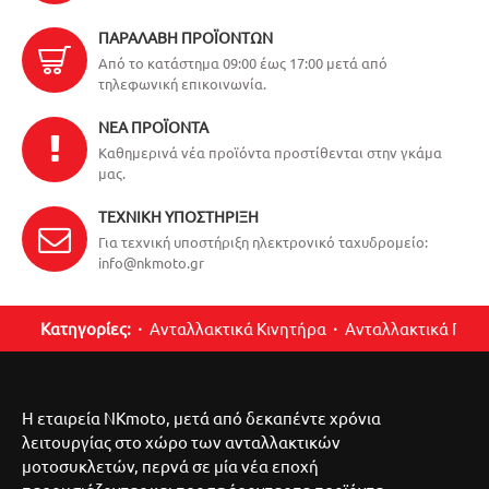
ΠΑΡΑΛΑΒΉ ΠΡΟΪΌΝΤΩΝ
Από το κατάστημα 09:00 έως 17:00 μετά από
τηλεφωνική επικοινωνία.
ΝΈΑ ΠΡΟΪΌΝΤΑ
Καθημερινά νέα προϊόντα προστίθενται στην γκάμα
μας.
ΤΕΧΝΙΚΉ ΥΠΟΣΤΉΡΙΞΗ
Για τεχνική υποστήριξη ηλεκτρονικό ταχυδρομείο:
info@nkmoto.gr
Κατηγορίες:
Ανταλλακτικά Κινητήρα
Ανταλλακτικά Περ
Η εταιρεία NKmoto, μετά από δεκαπέντε χρόνια
λειτουργίας στο χώρο των ανταλλακτικών
μοτοσυκλετών, περνά σε μία νέα εποχή