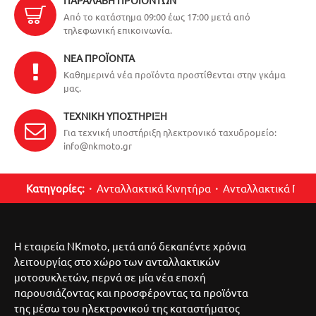
ΠΑΡΑΛΑΒΉ ΠΡΟΪΌΝΤΩΝ
Από το κατάστημα 09:00 έως 17:00 μετά από
τηλεφωνική επικοινωνία.
ΝΈΑ ΠΡΟΪΌΝΤΑ
Καθημερινά νέα προϊόντα προστίθενται στην γκάμα
μας.
ΤΕΧΝΙΚΉ ΥΠΟΣΤΉΡΙΞΗ
Για τεχνική υποστήριξη ηλεκτρονικό ταχυδρομείο:
info@nkmoto.gr
Κατηγορίες:
Ανταλλακτικά Κινητήρα
Ανταλλακτικά Περ
Η εταιρεία NKmoto, μετά από δεκαπέντε χρόνια
λειτουργίας στο χώρο των ανταλλακτικών
μοτοσυκλετών, περνά σε μία νέα εποχή
παρουσιάζοντας και προσφέροντας τα προϊόντα
της μέσω του ηλεκτρονικού της καταστήματος