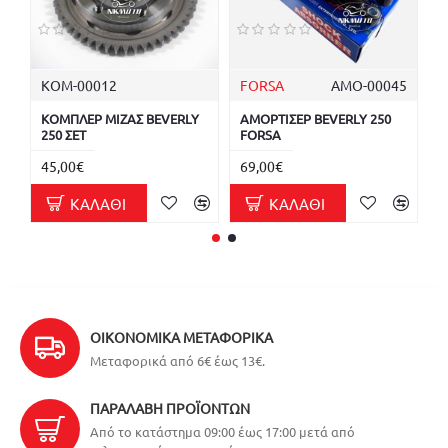
ΚΟΜ-00012
FORSA
ΑΜΟ-00045
P
ΚΟΜΠΛΕΡ ΜΙΖΑΣ BEVERLY
ΑΜΟΡΤΙΣΕΡ BEVERLY 250
Ι
250 ΣΕΤ
FORSA
Κ
45,00€
69,00€
9
ΚΑΛΆΘΙ
ΚΑΛΆΘΙ
ΟΙΚΟΝΟΜΙΚΆ ΜΕΤΑΦΟΡΙΚΆ
Μεταφορικά από 6€ έως 13€.
ΠΑΡΑΛΑΒΉ ΠΡΟΪΌΝΤΩΝ
Από το κατάστημα 09:00 έως 17:00 μετά από