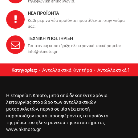
τηλεφωνική επικοινωνία.
ΝΈΑ ΠΡΟΪΌΝΤΑ
Καθημερινά νέα προϊόντα προστίθενται στην γκάμα
μας.
ΤΕΧΝΙΚΉ ΥΠΟΣΤΉΡΙΞΗ
Για τεχνική υποστήριξη ηλεκτρονικό ταχυδρομείο:
info@nkmoto.gr
Κατηγορίες:
Ανταλλακτικά Κινητήρα
Ανταλλακτικά Περ
Η εταιρεία NKmoto, μετά από δεκαπέντε χρόνια
λειτουργίας στο χώρο των ανταλλακτικών
μοτοσυκλετών, περνά σε μία νέα εποχή
παρουσιάζοντας και προσφέροντας τα προϊόντα
της μέσω του ηλεκτρονικού της καταστήματος
www.nkmoto.gr