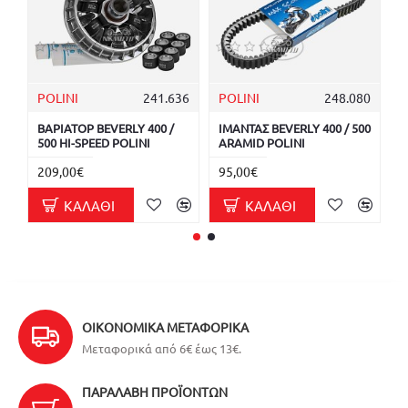
POLINI
241.636
POLINI
248.080
P
ΒΑΡΙΑΤΟΡ BEVERLY 400 /
ΙΜΑΝΤΑΣ BEVERLY 400 / 500
Ι
500 HI-SPEED POLINI
ARAMID POLINI
A
209,00€
95,00€
9
ΚΑΛΆΘΙ
ΚΑΛΆΘΙ
ΟΙΚΟΝΟΜΙΚΆ ΜΕΤΑΦΟΡΙΚΆ
Μεταφορικά από 6€ έως 13€.
ΠΑΡΑΛΑΒΉ ΠΡΟΪΌΝΤΩΝ