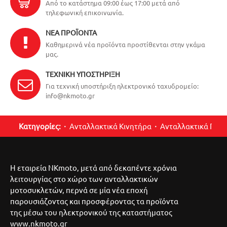
Από το κατάστημα 09:00 έως 17:00 μετά από
τηλεφωνική επικοινωνία.
ΝΈΑ ΠΡΟΪΌΝΤΑ
Καθημερινά νέα προϊόντα προστίθενται στην γκάμα
μας.
ΤΕΧΝΙΚΉ ΥΠΟΣΤΉΡΙΞΗ
Για τεχνική υποστήριξη ηλεκτρονικό ταχυδρομείο:
info@nkmoto.gr
Κατηγορίες:
Ανταλλακτικά Κινητήρα
Ανταλλακτικά Περ
Η εταιρεία NKmoto, μετά από δεκαπέντε χρόνια
λειτουργίας στο χώρο των ανταλλακτικών
μοτοσυκλετών, περνά σε μία νέα εποχή
παρουσιάζοντας και προσφέροντας τα προϊόντα
της μέσω του ηλεκτρονικού της καταστήματος
www.nkmoto.gr