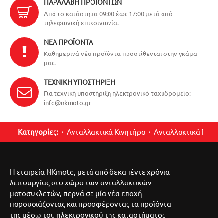
ΠΑΡΑΛΑΒΉ ΠΡΟΪΌΝΤΩΝ
Από το κατάστημα 09:00 έως 17:00 μετά από
τηλεφωνική επικοινωνία.
ΝΈΑ ΠΡΟΪΌΝΤΑ
Καθημερινά νέα προϊόντα προστίθενται στην γκάμα
μας.
ΤΕΧΝΙΚΉ ΥΠΟΣΤΉΡΙΞΗ
Για τεχνική υποστήριξη ηλεκτρονικό ταχυδρομείο:
info@nkmoto.gr
Κατηγορίες:
Ανταλλακτικά Κινητήρα
Ανταλλακτικά Περ
Η εταιρεία NKmoto, μετά από δεκαπέντε χρόνια
λειτουργίας στο χώρο των ανταλλακτικών
μοτοσυκλετών, περνά σε μία νέα εποχή
παρουσιάζοντας και προσφέροντας τα προϊόντα
της μέσω του ηλεκτρονικού της καταστήματος