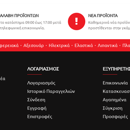
ΑΛΑΒΉ ΠΡΟΪΌΝΤΩΝ
ΝΈΑ ΠΡΟΪΌΝΤΑ
το κατάστημα 09:00 έως 17:00 μετά
Καθημερινά νέα προϊό
τηλεφωνική επικοινωνία.
προστίθενται στην γκάμ
ιφερειακά
Αξεσουάρ
Ηλεκτρικά
Ελαστικά
Λιπαντικά
Πλα
ΛΟΓΑΡΙΑΣΜΌΣ
ΕΞΥΠΗΡΕΤΗ
νέα
Λογαριασμός
Επικοινωνία
Ιστορικό Παραγγελιών
Κατασκευασ
Σύνδεση
Αγαπημένα
Εγγραφή
Σύγκριση
Επιστροφές
Προσφορές