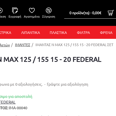
0 προϊόν(τα) - 0,00€
δεση
Εγγραφή
Αγαπημένα
Σύγκριση
ΚΤΡΙΚΑ
ΛΙΠΑΝΤΙΚΑ
ΠΛΑΣΤΙΚΑ
ΦΙΛΤΡΑ
ΦΡΕΝΑ
ΙΜΑΝΤΕΣ
ΙΜΑΝΤΑΣ N MAX 125 / 155 15 - 20 FEDERAL ΣΕΤ
κλετών
 MAX 125 / 155 15 - 20 FEDERAL
ωνα με 0 αξιολογήσεις.
-
Γράψτε μια αξιολόγηση
σιμο για αποστολή
FEDERAL
ΙΜΑ-00040
ΤΟΣ: