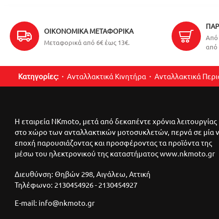
ΠΑΡ
ΟΙΚΟΝΟΜΙΚΆ ΜΕΤΑΦΟΡΙΚΆ
Από 
Μεταφορικά από 6€ έως 13€.
από 
Κατηγορίες:
Ανταλλακτικά Κινητήρα
Ανταλλακτικά Περ
Η εταιρεία NKmoto, μετά από δεκαπέντε χρόνια λειτουργίας
στο χώρο των ανταλλακτικών μοτοσυκλετών, περνά σε μία 
εποχή παρουσιάζοντας και προσφέροντας τα προϊόντα της
μέσω του ηλεκτρονικού της καταστήματος www.nkmoto.gr
Διευθύνση: Θηβών 298, Αιγάλεω, Αττική
Τηλέφωνο: 2130454926 - 2130454927
E-mail: info@nkmoto.gr