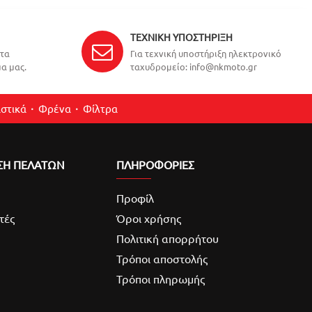
ΤΕΧΝΙΚΉ ΥΠΟΣΤΉΡΙΞΗ
ντα
Για τεχνική υποστήριξη ηλεκτρονικό
α μας.
ταχυδρομείο: info@nkmoto.gr
στικά
Φρένα
Φίλτρα
ΣΗ ΠΕΛΑΤΩΝ
ΠΛΗΡΟΦΟΡΙΕΣ
Προφίλ
τές
Όροι χρήσης
Πολιτική απορρήτου
Τρόποι αποστολής
Τρόποι πληρωμής