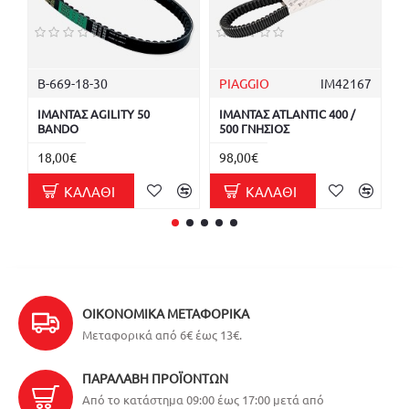
B-669-18-30
PIAGGIO
ΙΜ42167
M
ΙΜΑΝΤΑΣ AGILITY 50
ΙΜΑΝΤΑΣ ATLANTIC 400 /
Ι
BANDO
500 ΓΝΗΣΙΟΣ
M
18,00€
98,00€
7
ΚΑΛΆΘΙ
ΚΑΛΆΘΙ
ΟΙΚΟΝΟΜΙΚΆ ΜΕΤΑΦΟΡΙΚΆ
Μεταφορικά από 6€ έως 13€.
ΠΑΡΑΛΑΒΉ ΠΡΟΪΌΝΤΩΝ
Από το κατάστημα 09:00 έως 17:00 μετά από